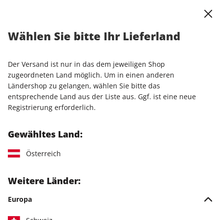
0
Warenkorb
Shop durchsuchen
MENÜ
Wählen Sie bitte Ihr Lieferland
Startseite
Abo
stern-Wunschabo
stern-Probeabo
Der Versand ist nur in das dem jeweiligen Shop
LESEPROBE
zugeordneten Land möglich. Um in einen anderen
Ländershop zu gelangen, wählen Sie bitte das
entsprechende Land aus der Liste aus. Ggf. ist eine neue
Registrierung erforderlich.
Gewähltes Land:
Österreich
Weitere Länder:
Europa