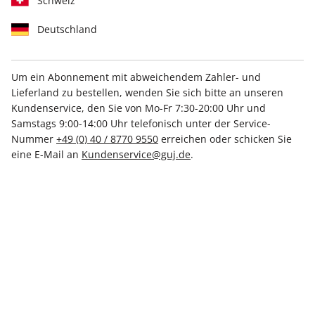
Schweiz
Deutschland
Um ein Abonnement mit abweichendem Zahler- und
Mit Kennenlern-Rabatt
Lieferland zu bestellen, wenden Sie sich bitte an unseren
Kundenservice, den Sie von Mo-Fr 7:30-20:00 Uhr und
stern-Probeabo
Samstags 9:00-14:00 Uhr telefonisch unter der Service-
Nummer
+49 (0) 40 / 8770 9550
erreichen oder schicken Sie
eine E-Mail an
Kundenservice@guj.de
.
Erscheinungsweise
wöchentlich
Mindestlaufzeit
8 Ausgaben
Heftpreis im Abo
4,98 €
Kündigungsfrist
Ein Monat, erstmals zum Ablauf der
Mindestlaufzeit
Weitere Details
Lieferbeginn