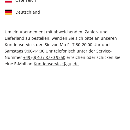
Österreich
Deutschland
Um ein Abonnement mit abweichendem Zahler- und
Mit Kennenlern-Rabatt
Lieferland zu bestellen, wenden Sie sich bitte an unseren
Kundenservice, den Sie von Mo-Fr 7:30-20:00 Uhr und
stern-Probeabo
Samstags 9:00-14:00 Uhr telefonisch unter der Service-
Nummer
+49 (0) 40 / 8770 9550
erreichen oder schicken Sie
eine E-Mail an
Kundenservice@guj.de
.
Erscheinungsweise
wöchentlich
Mindestlaufzeit
8 Ausgaben
Heftpreis im Abo
CHF 7.25
Kündigungsfrist
Ein Monat, erstmals zum Ablauf der
Mindestlaufzeit
Weitere Details
Lieferbeginn