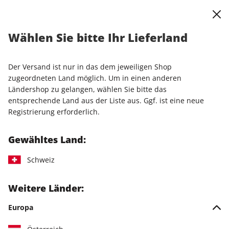
0
Warenkorb
Shop durchsuchen
MENÜ
Wählen Sie bitte Ihr Lieferland
Startseite
Abo
stern-Wunschabo
stern-Probeabo
Der Versand ist nur in das dem jeweiligen Shop
LESEPROBE
zugeordneten Land möglich. Um in einen anderen
Ländershop zu gelangen, wählen Sie bitte das
entsprechende Land aus der Liste aus. Ggf. ist eine neue
Registrierung erforderlich.
Gewähltes Land:
Schweiz
Weitere Länder:
Europa