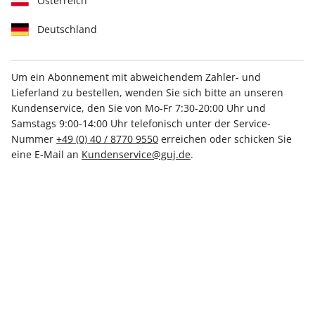
Österreich
Deutschland
Um ein Abonnement mit abweichendem Zahler- und
Lieferland zu bestellen, wenden Sie sich bitte an unseren
STERN CRIME
STERN CRIME
Kundenservice, den Sie von Mo-Fr 7:30-20:00 Uhr und
Sonderheft 01/2026
Sonderheft 01/2026
Samstags 9:00-14:00 Uhr telefonisch unter der Service-
Nummer
+49 (0) 40 / 8770 9550
erreichen oder schicken Sie
CHF 14.90
CHF 14.90
eine E-Mail an
Kundenservice@guj.de
.
LESEPROBE
LESEPROBE