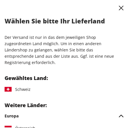
0
Warenkorb
Shop durchsuchen
MENÜ
Wählen Sie bitte Ihr Lieferland
Startseite
Einzelhefte
Der Versand ist nur in das dem jeweiligen Shop
Einzelhefte
zugeordneten Land möglich. Um in einen anderen
Ländershop zu gelangen, wählen Sie bitte das
entsprechende Land aus der Liste aus. Ggf. ist eine neue
9 Artikel
Registrierung erforderlich.
Filter
Gewähltes Land:
Marke:
STERN CRIME Sonderheft
Schweiz
LESEPROBE
LESEPROBE
Weitere Länder:
Europa