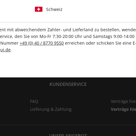
ZAHLUNGSARTEN
Schweiz
t mit abweichendem Zahler- und Lieferland zu bestellen, wenden 
vice, den Sie von Mo-Fr 7:30-20:00 Uhr und Samstags 9:00-14:00 
ce-Nummer
+49 (0) 40 / 8770 9550
erreichen oder schicken Sie eine E
uj.de
.
Ihre Daten werden SSL-verschlüsselt und sicher übertragen
KUNDENSERVICE
FAQ
Verträge hi
Lieferung & Zahlung
Verträge hi
UNSER ANGEBOT