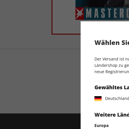
Wählen Sie
Der Versand ist 
Ländershop zu gel
neue Registrierun
Gewähltes L
Direkt vom Ver
Deutschlan
Weitere Länd
Europa