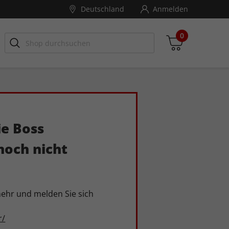
Deutschland
Anmelden
0
Zwischensumme
ie Boss
inkl. MwSt., ggf. zzgl. Versandkosten
noch nicht
Zum Warenkorb
ehr und melden Sie sich
r/