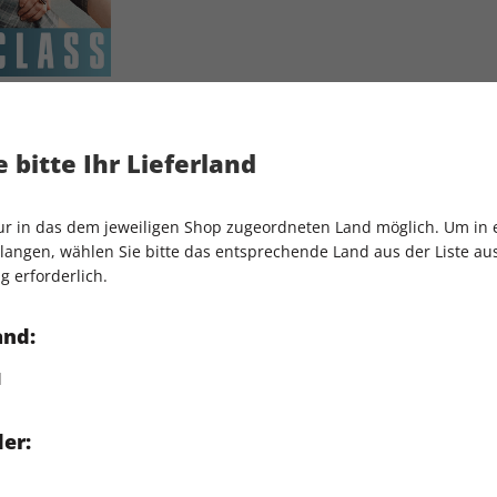
 bitte Ihr Lieferland
nur in das dem jeweiligen Shop zugeordneten Land möglich. Um in
angen, wählen Sie bitte das entsprechende Land aus der Liste aus.
IHRE ABO-VORTEILE
g erforderlich.
and:
lag
Tolle Prämien
G
d
er: