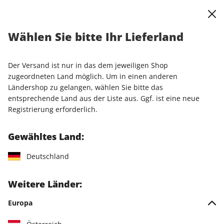
0
Warenkorb
Shop durchsuchen
MENÜ
Wählen Sie bitte Ihr Lieferland
Der Versand ist nur in das dem jeweiligen Shop
zugeordneten Land möglich. Um in einen anderen
Ländershop zu gelangen, wählen Sie bitte das
Jetzt Ihr stern Crime-
entsprechende Land aus der Liste aus. Ggf. ist eine neue
Registrierung erforderlich.
Wunschabo auswählen
Gewähltes Land:
Angebotskategorie
Für mich
Deutschland
Zum Verschenken
Weitere Länder:
Europa
Für Studierende