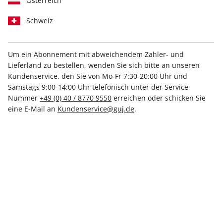
Österreich
Medium
Schweiz
Print +
Print
Digital
Digital
Um ein Abonnement mit abweichendem Zahler- und
Lieferland zu bestellen, wenden Sie sich bitte an unseren
Kundenservice, den Sie von Mo-Fr 7:30-20:00 Uhr und
Samstags 9:00-14:00 Uhr telefonisch unter der Service-
PRINT
Nummer
+49 (0) 40 / 8770 9550
erreichen oder schicken Sie
eine E-Mail an
Kundenservice@guj.de
.
stern Crime-Probeabo
Mit Kennenlern-Rabatt
Mindestlaufzeit: 4 Monate mit 2 Ausgaben
Mit Kennenlern-Rabatt
Monatlich kündbar nach Mindestlaufzeit