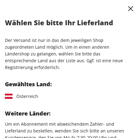
0
Warenkorb
Shop durchsuchen
MENÜ
Wählen Sie bitte Ihr Lieferland
Das gewünschte Angebot ist
Der Versand ist nur in das dem jeweiligen Shop
leider nicht mehr verfügbar.
zugeordneten Land möglich. Um in einen anderen
Ländershop zu gelangen, wählen Sie bitte das
entsprechende Land aus der Liste aus. Ggf. ist eine neue
Wir haben unsere Magazinvielfalt angepasst und
Registrierung erforderlich.
bieten die Titel VIEW und HIRSCHHAUSENS STERN
GESUND LEBEN nicht mehr im Abo an.
Gewähltes Land:
Wir empfehlen als Alternative unsere beliebten
Österreich
Magazine
stern
und
stern
Crime. Mit einem
stern
+ Abo
erhalten Sie Zugriff auf die digitale Welt vom
stern
.
Weitere Länder:
Um ein Abonnement mit abweichendem Zahler- und
Lieferland zu bestellen, wenden Sie sich bitte an unseren
Kundenservice, den Sie von Mo-Fr 7:30-20:00 Uhr und