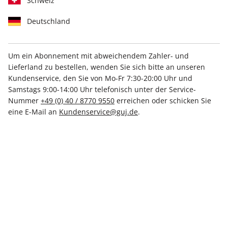
Schweiz
Deutschland
Um ein Abonnement mit abweichendem Zahler- und
Märchenland für alle
stern Crime-Schuber
Lieferland zu bestellen, wenden Sie sich bitte an unseren
17,50 €
11,90 €
Kundenservice, den Sie von Mo-Fr 7:30-20:00 Uhr und
Samstags 9:00-14:00 Uhr telefonisch unter der Service-
Nummer
+49 (0) 40 / 8770 9550
erreichen oder schicken Sie
eine E-Mail an
Kundenservice@guj.de
.
IHRE ABO-VORTEILE
Direkt vom Verlag