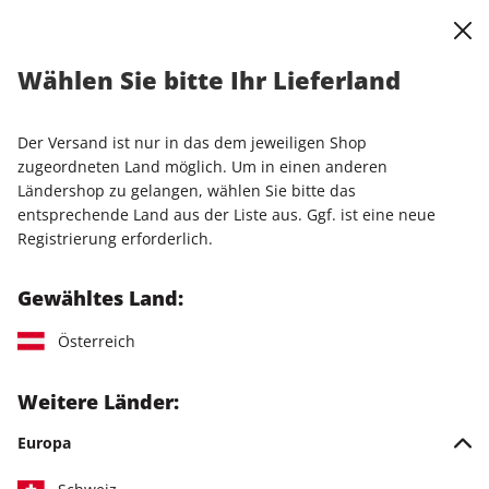
0
Warenkorb
Shop durchsuchen
MENÜ
Wählen Sie bitte Ihr Lieferland
Startseite
Einzelhefte
Der Versand ist nur in das dem jeweiligen Shop
Einzelhefte
zugeordneten Land möglich. Um in einen anderen
Ländershop zu gelangen, wählen Sie bitte das
entsprechende Land aus der Liste aus. Ggf. ist eine neue
210 Artikel
Registrierung erforderlich.
Filter
Gewähltes Land:
Österreich
LESEPROBE
LESEPROBE
Weitere Länder:
Europa