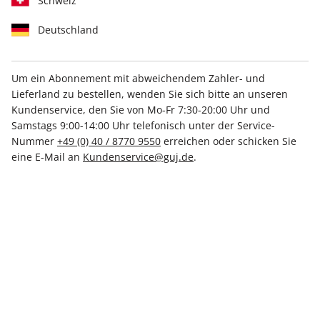
Schweiz
Deutschland
Um ein Abonnement mit abweichendem Zahler- und
STERN 23/2026
Lieferland zu bestellen, wenden Sie sich bitte an unseren
Kundenservice, den Sie von Mo-Fr 7:30-20:00 Uhr und
Samstags 9:00-14:00 Uhr telefonisch unter der Service-
Verfügbar - Nur solange der Vorrat reicht
Nummer
+49 (0) 40 / 8770 9550
erreichen oder schicken Sie
eine E-Mail an
Kundenservice@guj.de
.
Anzahl
7,50 €
inkl. MwSt., zzgl.
Versand
In den Warenkorb