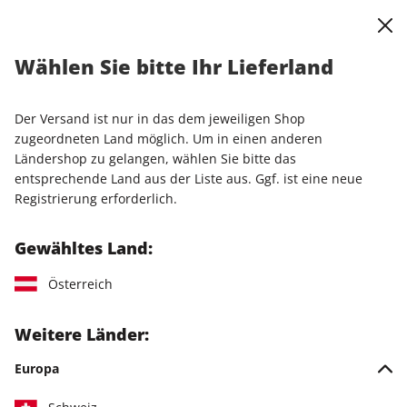
0
Warenkorb
Shop durchsuchen
MENÜ
Wählen Sie bitte Ihr Lieferland
Startseite
Einzelhefte
Einzelausgaben
STERN 23/2026
Der Versand ist nur in das dem jeweiligen Shop
LESEPROBE
zugeordneten Land möglich. Um in einen anderen
Ländershop zu gelangen, wählen Sie bitte das
entsprechende Land aus der Liste aus. Ggf. ist eine neue
Registrierung erforderlich.
Gewähltes Land:
Österreich
Weitere Länder:
Europa