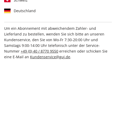
Schweiz
Deutschland
Um ein Abonnement mit abweichendem Zahler- und
Zum Digital-Vorteilspreis
Unsere Empfehlung
Lieferland zu bestellen, wenden Sie sich bitte an unseren
stern ePaper Vorteilsabo
Kundenservice, den Sie von Mo-Fr 7:30-20:00 Uhr und
Samstags 9:00-14:00 Uhr telefonisch unter der Service-
Nummer
+49 (0) 40 / 8770 9550
erreichen oder schicken Sie
Erscheinungsweise
wöchentlich
eine E-Mail an
Kundenservice@guj.de
.
Mindestlaufzeit
52 Ausgaben
Heftpreis im Abo
3,08 €
Kündigungsfrist
Ein Monat, erstmals zum Ablauf der
Mindestlaufzeit
Weitere Details
174,99 €