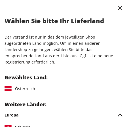
0
Warenkorb
Shop durchsuchen
MENÜ
Wählen Sie bitte Ihr Lieferland
Startseite
Einzelhefte
Einzelausgaben
STERN ePaper 18/2026
Der Versand ist nur in das dem jeweiligen Shop
zugeordneten Land möglich. Um in einen anderen
LESEPROBE
Ländershop zu gelangen, wählen Sie bitte das
entsprechende Land aus der Liste aus. Ggf. ist eine neue
Registrierung erforderlich.
Gewähltes Land:
Österreich
Weitere Länder:
Europa