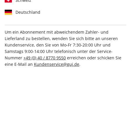
Schweiz
Deutschland
Um ein Abonnement mit abweichendem Zahler- und
Lieferland zu bestellen, wenden Sie sich bitte an unseren
STERN ePaper 18/2026
Kundenservice, den Sie von Mo-Fr 7:30-20:00 Uhr und
Samstags 9:00-14:00 Uhr telefonisch unter der Service-
Direkt verfügbar
Nummer
+49 (0) 40 / 8770 9550
erreichen oder schicken Sie
eine E-Mail an
Kundenservice@guj.de
.
4,99 €
inkl. MwSt.
Zur Kasse