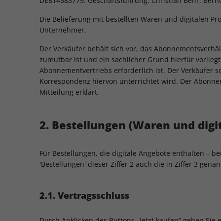
DE814583779. Geschäftsführung: Christian Behr, Bern
Die Belieferung mit bestellten Waren und digitalen P
Unternehmer.
Der Verkäufer behält sich vor, das Abonnementsverhäl
zumutbar ist und ein sachlicher Grund hierfür vorliegt
Abonnementvertriebs erforderlich ist. Der Verkäufer s
Korrespondenz hiervon unterrichtet wird. Der Abonnen
Mitteilung erklärt.
2. Bestellungen (Waren und digi
Für Bestellungen, die digitale Angebote enthalten – 
'Bestellungen' dieser Ziffer 2 auch die in Ziffer 3 gen
2.1. Vertragsschluss
Durch Anklicken des Buttons „Jetzt kaufen“ geben Sie