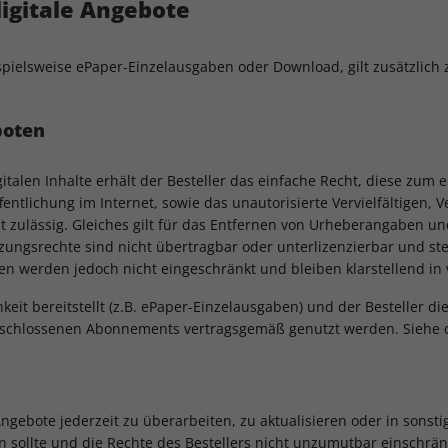
digitale Angebote
ispielsweise ePaper-Einzelausgaben oder Download, gilt zusätzlich
boten
gitalen Inhalte erhält der Besteller das einfache Recht, diese zum
ntlichung im Internet, sowie das unautorisierte Vervielfältigen,
nicht zulässig. Gleiches gilt für das Entfernen von Urheberangaben
ungsrechte sind nicht übertragbar oder unterlizenzierbar und st
n werden jedoch nicht eingeschränkt und bleiben klarstellend in
eit bereitstellt (z.B. ePaper-Einzelausgaben) und der Besteller di
eschlossenen Abonnements vertragsgemäß genutzt werden. Siehe da
n Angebote jederzeit zu überarbeiten, zu aktualisieren oder in sons
 sollte und die Rechte des Bestellers nicht unzumutbar einschränkt.