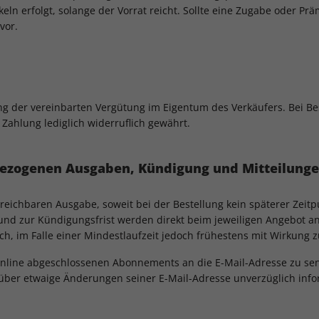
 erfolgt, solange der Vorrat reicht. Sollte eine Zugabe oder Präm
vor.
ung der vereinbarten Vergütung im Eigentum des Verkäufers. Bei B
Zahlung lediglich widerruflich gewährt.
 bezogenen Ausgaben, Kündigung und Mitteilung
ichbaren Ausgabe, soweit bei der Bestellung kein späterer Zeitp
 zur Kündigungsfrist werden direkt beim jeweiligen Angebot ange
h, im Falle einer Mindestlaufzeit jedoch frühestens mit Wirkung z
u online abgeschlossenen Abonnements an die E-Mail-Adresse zu se
 über etwaige Änderungen seiner E-Mail-Adresse unverzüglich info