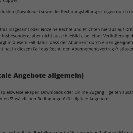
d Küpper.
rodukten (Downloads) sowie die Rechnungstellung erfolgen durch d
tnis insgesamt oder einzelne Rechte und Pflichten hieraus auf Dr
; insbesondere, aber nicht ausschließlich, bei einer Veräußerung 
orgt in diesem Fall dafür, dass der Abonnent durch einen geeignet
t hat in diesem Fall das Recht, den Abonnementsvertrag fristlos 
tale Angebote allgemein)
beispielsweise ePaper, Downloads oder Online-Zugang – gelten zusä
annten 'Zusätzlichen Bedingungen' für digitale Angebote'.
 eine verbindliche Bestellung der im Warenkorb enthaltenen Waren