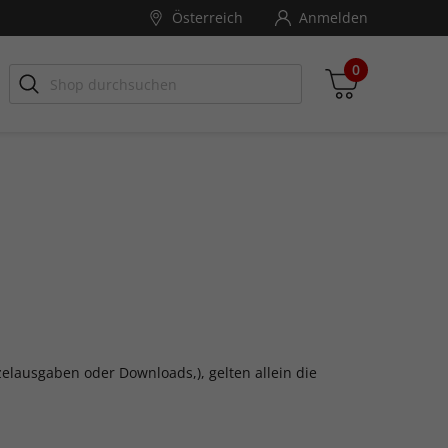
Österreich
Anmelden
0
Zwischensumme
inkl. MwSt., ggf. zzgl. Versandkosten
Zum Warenkorb
zelausgaben oder Downloads,), gelten allein die