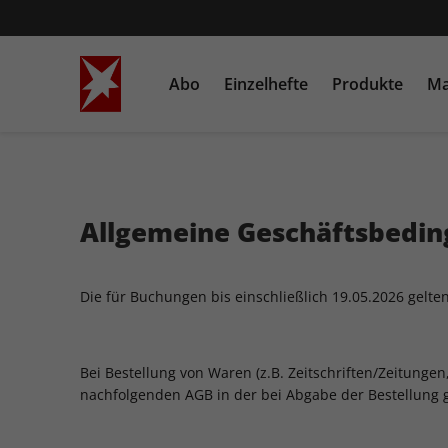
Abo
Einzelhefte
Produkte
Ma
STERN
Einzelausgaben
Bücher
STERN CRIME
Sonderausgaben
Heftschuber
Allgemeine Geschäftsbedin
Die für Buchungen bis einschließlich 19.05.2026 gelt
Bei Bestellung von Waren (z.B. Zeitschriften/Zeitungen
nachfolgenden AGB in der bei Abgabe der Bestellung g