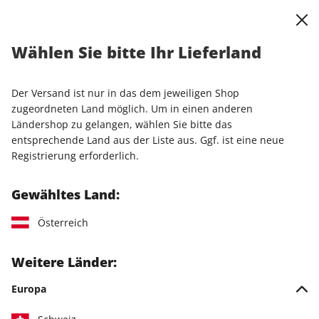
0
Warenkorb
Shop durchsuchen
MENÜ
Wählen Sie bitte Ihr Lieferland
Startseite
Einzelhefte
Einzelausgaben
STERN CRIME 67/2026
Der Versand ist nur in das dem jeweiligen Shop
zugeordneten Land möglich. Um in einen anderen
LESEPROBE
Ländershop zu gelangen, wählen Sie bitte das
entsprechende Land aus der Liste aus. Ggf. ist eine neue
Registrierung erforderlich.
Gewähltes Land:
Österreich
Weitere Länder:
Europa