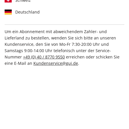
Schweiz
Deutschland
Um ein Abonnement mit abweichendem Zahler- und
Lieferland zu bestellen, wenden Sie sich bitte an unseren
STERN CRIME 67/2026
Kundenservice, den Sie von Mo-Fr 7:30-20:00 Uhr und
Samstags 9:00-14:00 Uhr telefonisch unter der Service-
Nummer
+49 (0) 40 / 8770 9550
erreichen oder schicken Sie
Verfügbar - Nur solange der Vorrat reicht
eine E-Mail an
Kundenservice@guj.de
.
Anzahl
8,00 €
inkl. MwSt., zzgl.
Versand
In den Warenkorb