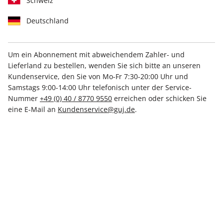
Schweiz
Deutschland
Um ein Abonnement mit abweichendem Zahler- und
Lieferland zu bestellen, wenden Sie sich bitte an unseren
STERN CRIME ePaper 48/2023
Kundenservice, den Sie von Mo-Fr 7:30-20:00 Uhr und
Samstags 9:00-14:00 Uhr telefonisch unter der Service-
Direkt verfügbar
Nummer
+49 (0) 40 / 8770 9550
erreichen oder schicken Sie
eine E-Mail an
Kundenservice@guj.de
.
4,99 €
inkl. MwSt.
Zur Kasse