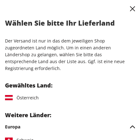
0
Warenkorb
Shop durchsuchen
MENÜ
Wählen Sie bitte Ihr Lieferland
Startseite
Einzelhefte
Einzelausgaben
STERN CRIME ePaper 48/2023
Der Versand ist nur in das dem jeweiligen Shop
zugeordneten Land möglich. Um in einen anderen
LESEPROBE
Ländershop zu gelangen, wählen Sie bitte das
entsprechende Land aus der Liste aus. Ggf. ist eine neue
Registrierung erforderlich.
Gewähltes Land:
Österreich
Weitere Länder:
Europa