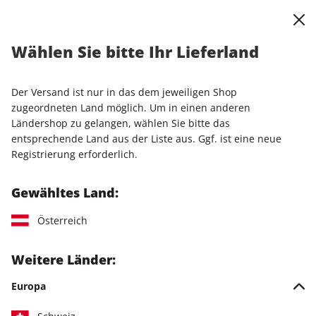
0
Warenkorb
Shop durchsuchen
MENÜ
Wählen Sie bitte Ihr Lieferland
Startseite
Einzelhefte
Einzelausgaben
STERN CRIME ePaper 54/2024
Der Versand ist nur in das dem jeweiligen Shop
zugeordneten Land möglich. Um in einen anderen
LESEPROBE
Ländershop zu gelangen, wählen Sie bitte das
entsprechende Land aus der Liste aus. Ggf. ist eine neue
Registrierung erforderlich.
Gewähltes Land:
Österreich
Weitere Länder:
Europa