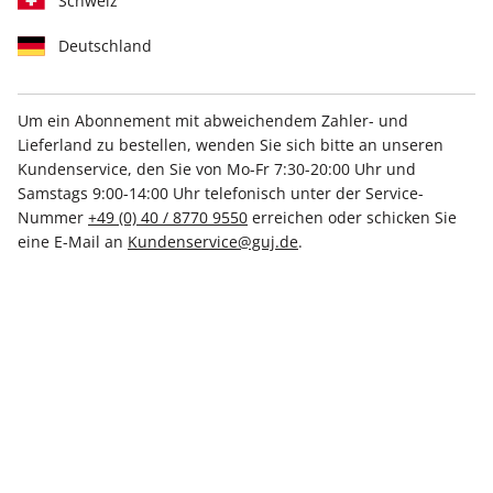
Schweiz
Deutschland
Um ein Abonnement mit abweichendem Zahler- und
Lieferland zu bestellen, wenden Sie sich bitte an unseren
STERN CRIME ePaper 54/2024
Kundenservice, den Sie von Mo-Fr 7:30-20:00 Uhr und
Samstags 9:00-14:00 Uhr telefonisch unter der Service-
Direkt verfügbar
Nummer
+49 (0) 40 / 8770 9550
erreichen oder schicken Sie
eine E-Mail an
Kundenservice@guj.de
.
4,99 €
inkl. MwSt.
Zur Kasse