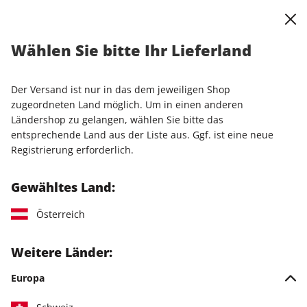
0
Warenkorb
Shop durchsuchen
MENÜ
Wählen Sie bitte Ihr Lieferland
Startseite
Einzelhefte
Einzelausgaben
STERN CRIME ePaper 67/2026
Der Versand ist nur in das dem jeweiligen Shop
zugeordneten Land möglich. Um in einen anderen
LESEPROBE
Ländershop zu gelangen, wählen Sie bitte das
entsprechende Land aus der Liste aus. Ggf. ist eine neue
Registrierung erforderlich.
Gewähltes Land:
Österreich
Weitere Länder:
Europa