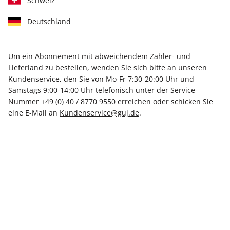
Schweiz
Deutschland
Um ein Abonnement mit abweichendem Zahler- und
Lieferland zu bestellen, wenden Sie sich bitte an unseren
STERN CRIME ePaper 67/2026
Kundenservice, den Sie von Mo-Fr 7:30-20:00 Uhr und
Samstags 9:00-14:00 Uhr telefonisch unter der Service-
Direkt verfügbar
Nummer
+49 (0) 40 / 8770 9550
erreichen oder schicken Sie
eine E-Mail an
Kundenservice@guj.de
.
4,99 €
inkl. MwSt.
Zur Kasse