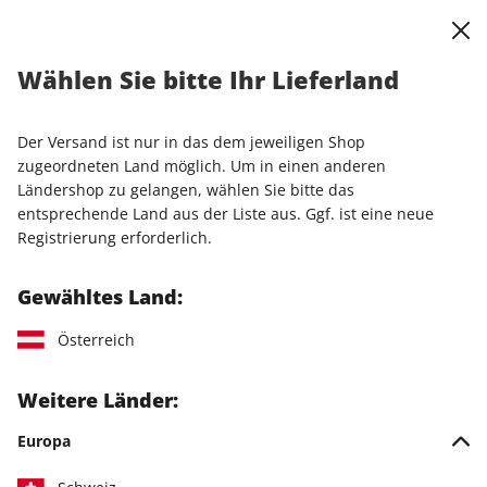
0
Warenkorb
Shop durchsuchen
MENÜ
Wählen Sie bitte Ihr Lieferland
Startseite
Einzelhefte
Einzelausgaben
STERN ePaper 04/2026
Der Versand ist nur in das dem jeweiligen Shop
zugeordneten Land möglich. Um in einen anderen
LESEPROBE
Ländershop zu gelangen, wählen Sie bitte das
entsprechende Land aus der Liste aus. Ggf. ist eine neue
Registrierung erforderlich.
Gewähltes Land:
Österreich
Weitere Länder:
Europa