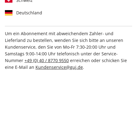
Schweiz
Deutschland
Um ein Abonnement mit abweichendem Zahler- und
Lieferland zu bestellen, wenden Sie sich bitte an unseren
STERN ePaper 04/2026
Kundenservice, den Sie von Mo-Fr 7:30-20:00 Uhr und
Samstags 9:00-14:00 Uhr telefonisch unter der Service-
Direkt verfügbar
Nummer
+49 (0) 40 / 8770 9550
erreichen oder schicken Sie
eine E-Mail an
Kundenservice@guj.de
.
4,99 €
inkl. MwSt.
Zur Kasse