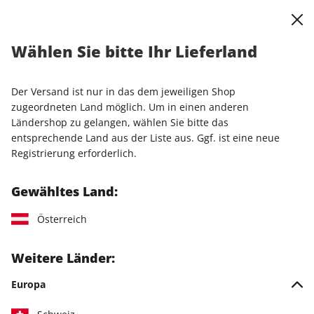
0
Warenkorb
Shop durchsuchen
MENÜ
Wählen Sie bitte Ihr Lieferland
Startseite
Einzelhefte
Sonderausgaben
STERN EXTRA ePaper 02/2025
Der Versand ist nur in das dem jeweiligen Shop
zugeordneten Land möglich. Um in einen anderen
LESEPROBE
Ländershop zu gelangen, wählen Sie bitte das
entsprechende Land aus der Liste aus. Ggf. ist eine neue
Registrierung erforderlich.
Gewähltes Land:
Österreich
Weitere Länder:
Europa