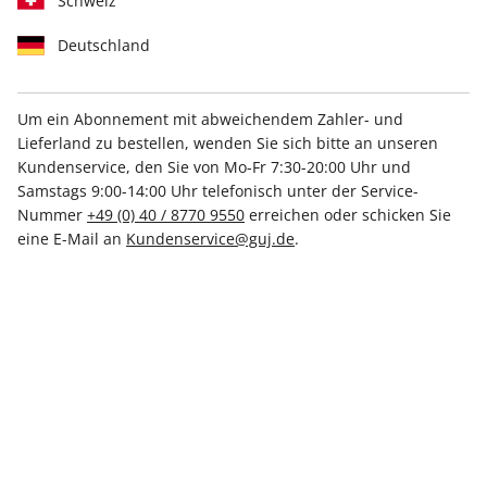
Schweiz
Deutschland
Um ein Abonnement mit abweichendem Zahler- und
Lieferland zu bestellen, wenden Sie sich bitte an unseren
STERN EXTRA ePaper 02/2025
Kundenservice, den Sie von Mo-Fr 7:30-20:00 Uhr und
Samstags 9:00-14:00 Uhr telefonisch unter der Service-
Direkt verfügbar
Nummer
+49 (0) 40 / 8770 9550
erreichen oder schicken Sie
eine E-Mail an
Kundenservice@guj.de
.
3,99 €
inkl. MwSt.
Zur Kasse