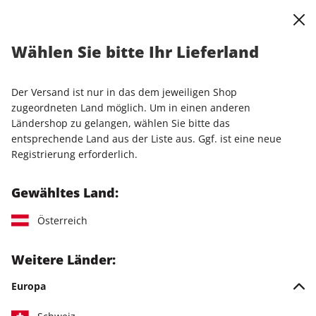
0
Warenkorb
Shop durchsuchen
MENÜ
Wählen Sie bitte Ihr Lieferland
Startseite
Einzelhefte
Sonderausgaben
stern Sonderheft 01/2024
Der Versand ist nur in das dem jeweiligen Shop
zugeordneten Land möglich. Um in einen anderen
LESEPROBE
Ländershop zu gelangen, wählen Sie bitte das
entsprechende Land aus der Liste aus. Ggf. ist eine neue
Registrierung erforderlich.
Gewähltes Land:
Österreich
Weitere Länder:
Europa