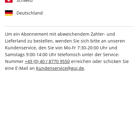
Schweiz
Deutschland
Um ein Abonnement mit abweichendem Zahler- und
Lieferland zu bestellen, wenden Sie sich bitte an unseren
stern Sonderheft 01/2024
Kundenservice, den Sie von Mo-Fr 7:30-20:00 Uhr und
Samstags 9:00-14:00 Uhr telefonisch unter der Service-
Nummer
+49 (0) 40 / 8770 9550
erreichen oder schicken Sie
Verfügbar - Nur solange der Vorrat reicht
eine E-Mail an
Kundenservice@guj.de
.
Anzahl
8,30 €
inkl. MwSt., zzgl.
Versand
In den Warenkorb