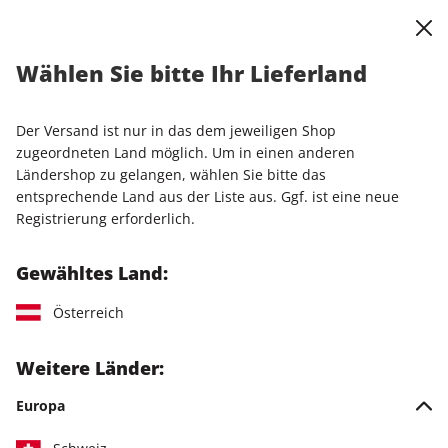
0
Warenkorb
Shop durchsuchen
MENÜ
Wählen Sie bitte Ihr Lieferland
Startseite
Einzelhefte
Sonderausgaben
STERN Sonderheft 01/2025
Der Versand ist nur in das dem jeweiligen Shop
zugeordneten Land möglich. Um in einen anderen
LESEPROBE
Ländershop zu gelangen, wählen Sie bitte das
entsprechende Land aus der Liste aus. Ggf. ist eine neue
Registrierung erforderlich.
Gewähltes Land:
Österreich
Weitere Länder:
Europa