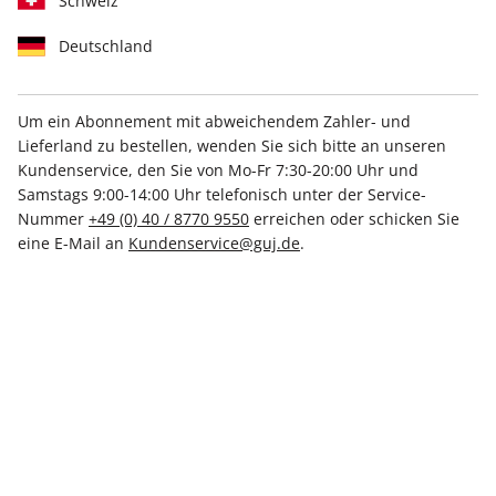
Schweiz
Deutschland
Um ein Abonnement mit abweichendem Zahler- und
Lieferland zu bestellen, wenden Sie sich bitte an unseren
STERN Sonderheft 01/2025
Kundenservice, den Sie von Mo-Fr 7:30-20:00 Uhr und
Samstags 9:00-14:00 Uhr telefonisch unter der Service-
Nummer
+49 (0) 40 / 8770 9550
erreichen oder schicken Sie
Verfügbar - Nur solange der Vorrat reicht
eine E-Mail an
Kundenservice@guj.de
.
Anzahl
7,70 €
inkl. MwSt., zzgl.
Versand
In den Warenkorb