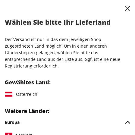
0
Warenkorb
Shop durchsuchen
MENÜ
Wählen Sie bitte Ihr Lieferland
Startseite
Einzelhefte
Sonderausgaben
STERN Sonderheft 02/2024
Der Versand ist nur in das dem jeweiligen Shop
zugeordneten Land möglich. Um in einen anderen
LESEPROBE
Ländershop zu gelangen, wählen Sie bitte das
entsprechende Land aus der Liste aus. Ggf. ist eine neue
Registrierung erforderlich.
Gewähltes Land:
Österreich
Weitere Länder:
Europa