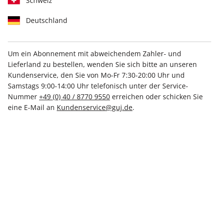
Schweiz
Deutschland
Um ein Abonnement mit abweichendem Zahler- und
Lieferland zu bestellen, wenden Sie sich bitte an unseren
STERN Sonderheft 02/2024
Kundenservice, den Sie von Mo-Fr 7:30-20:00 Uhr und
Samstags 9:00-14:00 Uhr telefonisch unter der Service-
Nummer
+49 (0) 40 / 8770 9550
erreichen oder schicken Sie
Verfügbar - Nur solange der Vorrat reicht
eine E-Mail an
Kundenservice@guj.de
.
Anzahl
7,70 €
inkl. MwSt., zzgl.
Versand
In den Warenkorb