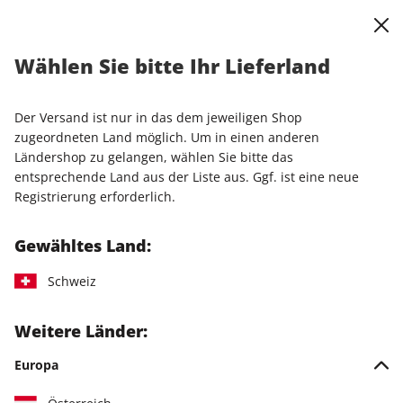
0
Warenkorb
Shop durchsuchen
MENÜ
Wählen Sie bitte Ihr Lieferland
Allgemeine
Der Versand ist nur in das dem jeweiligen Shop
zugeordneten Land möglich. Um in einen anderen
Geschäftsbedingungen (AGB)
Ländershop zu gelangen, wählen Sie bitte das
entsprechende Land aus der Liste aus. Ggf. ist eine neue
Registrierung erforderlich.
Die für Buchungen bis einschließlich 31.01.2026 geltenden
AGB finden Sie
HIER
Gewähltes Land:
Schweiz
Bei Bestellung von Waren (z.B. Zeitschriften/Zeitungen,
Merchandising-Artikel) oder digitalen Angeboten (z.B. ePaper-
Weitere Länder:
Einzelausgaben oder Downloads,), gelten allein die
nachfolgenden AGB in der bei Abgabe der Bestellung
Europa
gültigen Fassung.