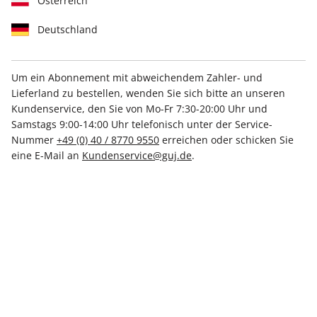
Österreich
1. Vertragspartner, Kundenservice
Deutschland
Vertragspartner aller Bestellungen bei der "G+J
Um ein Abonnement mit abweichendem Zahler- und
Verlagsgruppe" ist grundsätzlich die Gruner + Jahr
Lieferland zu bestellen, wenden Sie sich bitte an unseren
Deutschland GmbH, es sei denn, es gilt eine der unten
Kundenservice, den Sie von Mo-Fr 7:30-20:00 Uhr und
genannten Ausnahmen für Bestellungen mit bestimmten
Samstags 9:00-14:00 Uhr telefonisch unter der Service-
Titeln/Logos (nachfolgend jeweils kurz "Verkäufer"
Nummer
+49 (0) 40 / 8770 9550
erreichen oder schicken Sie
genannt).
eine E-Mail an
Kundenservice@guj.de
.
Den
stern
Kundenservice
erreichen Sie im
Online-
Serviceportal
oder wie folgt:
Telefonisch*:
Aus Deutschland:
040 - 8770 9550
Aus dem Ausland:
+49 40 - 8770 9550
*Montag 07.00–20.00 Uhr, Dienstag–Freitag 07.30–20.00 Uhr,
Samstag 09.00–14.00 Uhr
Per Fax:
Fax: 01805 / 861 8002**
** (0,14 €/Min. aus dem dt. Festnetz, max. 0,42 €/Min. aus