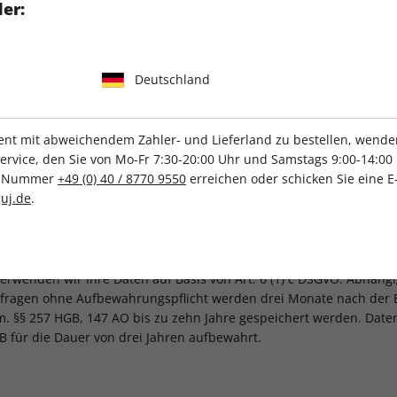
er:
 Abs. 1 lit. f DSGVO. Sie haben jederzeit die Möglichkeit sich vom
Deutschland
urch ein Kontaktformular, per Chatnachricht, E-Mail oder die Tel
ngegebenen Daten, insbesondere die Absender-E-Mail und/oder Te
gen oder Geltendmachung Ihrer Betroffenenrechte wie etwa einer
t mit abweichendem Zahler- und Lieferland zu bestellen, wenden 
nliegen nicht wirklich an uns gerichtet war, kann das auch bedeute
vice, den Sie von Mo-Fr 7:30-20:00 Uhr und Samstags 9:00-14:00 
entlich adressiert war. Hierzu betrachten wir die im Anliegen überm
ce-Nummer
+49 (0) 40 / 8770 9550
erreichen oder schicken Sie eine E
uj.de
.
is unseres berechtigten Interesses gem. Art. 6 (1) f DSGVO, wona
ierte Möglichkeit der Kontaktaufnahme bieten möchten. Abhängig 
n. Betrifft Ihre Anfrage zum Beispiel einen Vertragsabschluss, v
verwenden wir Ihre Daten auf Basis von Art. 6 (1) c DSGVO. Abhä
nfragen ohne Aufbewahrungspflicht werden drei Monate nach der B
 §§ 257 HGB, 147 AO bis zu zehn Jahre gespeichert werden. Dat
B für die Dauer von drei Jahren aufbewahrt.