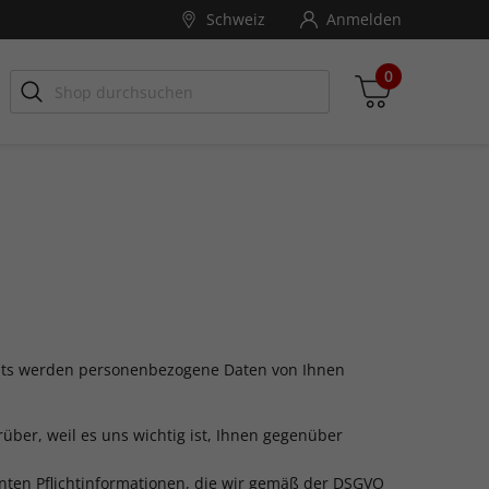
Schweiz
Anmelden
0
Zwischensumme
inkl. MwSt., ggf. zzgl. Versandkosten
Zum Warenkorb
nts werden personenbezogene Daten von Ihnen
er, weil es uns wichtig ist, Ihnen gegenüber
nten Pflichtinformationen, die wir gemäß der DSGVO