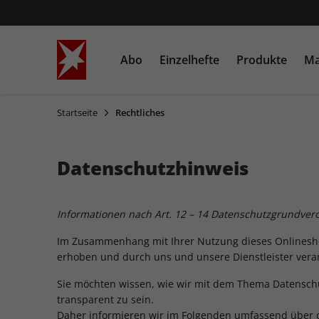
Abo
Einzelhefte
Produkte
Ma
Startseite
Rechtliches
STERN
Einzelausgaben
Bücher
STERN CRIME
Sonderausgaben
Heftschuber
Datenschutzhinweis
Informationen nach Art. 12 – 14 Datenschutzgrundve
Im Zusammenhang mit Ihrer Nutzung dieses Onlinesh
erhoben und durch uns und unsere Dienstleister verar
Sie möchten wissen, wie wir mit dem Thema Datenschu
transparent zu sein.
Daher informieren wir im Folgenden umfassend über d