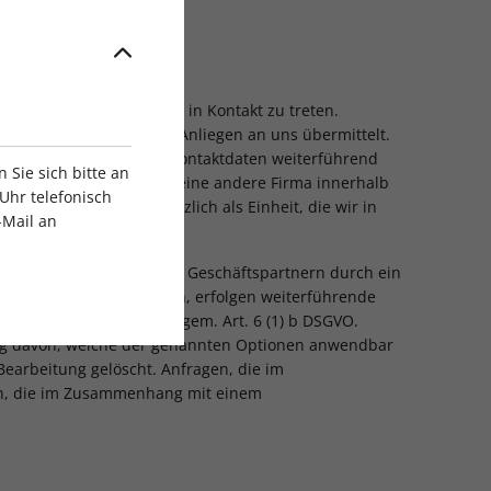
 Newsletter abzumelden.
efonnummer im Impressum in Kontakt zu treten.
lefonnummer sowie Ihr Anliegen an uns übermittelt.
 Auskunft) werden Ihre Kontaktdaten weiterführend
Sie sich bitte an
n, dass wir Ihre Daten an eine andere Firma innerhalb
Uhr telefonisch
ittelten Daten grundsätzlich als Einheit, die wir in
-Mail an
ch wir unseren Kunden und Geschäftspartnern durch ein
vom geäußerten Anliegen, erfolgen weiterführende
erwenden wir Ihre Daten gem. Art. 6 (1) b DSGVO.
ngig davon, welche der genannten Optionen anwendbar
earbeitung gelöscht. Anfragen, die im
en, die im Zusammenhang mit einem