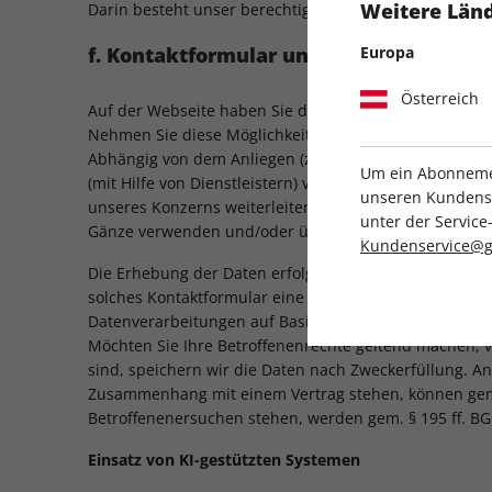
Weitere Länd
Darin besteht unser berechtigtes Interesse gem. Art. 6
Europa
f. Kontaktformular und Chatanfragen
Österreich
Auf der Webseite haben Sie die Möglichkeit mit uns d
Nehmen Sie diese Möglichkeit wahr, so werden Ihre a
Abhängig von dem Anliegen (z.B. Fragen zu den Umfra
Um ein Abonnemen
(mit Hilfe von Dienstleistern) verarbeitet. Wenn Ihr A
unseren Kundenser
unseres Konzerns weiterleiten, an die Ihre Anfrage eig
unter der Servi
Gänze verwenden und/oder übermitteln.
Kundenservice@g
Die Erhebung der Daten erfolgt grundsätzlich auf Bas
solches Kontaktformular eine einfache und unkompliz
Datenverarbeitungen auf Basis anderer Rechtsgrundlage
Möchten Sie Ihre Betroffenenrechte geltend machen, 
sind, speichern wir die Daten nach Zweckerfüllung. A
Zusammenhang mit einem Vertrag stehen, können gem.
Betroffenenersuchen stehen, werden gem. § 195 ff. BG
Einsatz von KI-gestützten Systemen