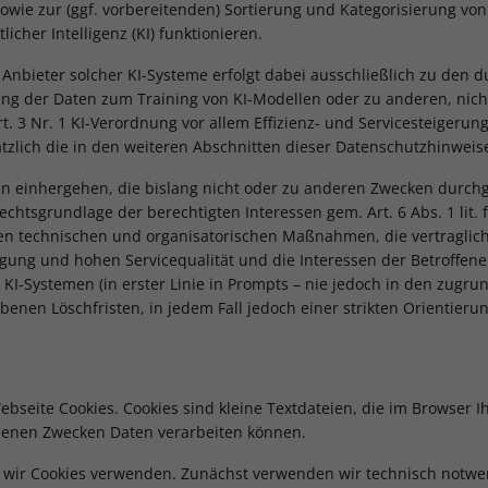
wie zur (ggf. vorbereitenden) Sortierung und Kategorisierung von 
cher Intelligenz (KI) funktionieren.
nbieter solcher KI-Systeme erfolgt dabei ausschließlich zu den 
ng der Daten zum Training von KI-Modellen oder zu anderen, nich
rt. 3 Nr. 1 KI-Verordnung vor allem Effizienz- und Servicesteigeru
zlich die in den weiteren Abschnitten dieser Datenschutzhinwei
en einhergehen, die bislang nicht oder zu anderen Zwecken durchg
echtsgrundlage der berechtigten Interessen gem. Art. 6 Abs. 1 lit
nen technischen und organisatorischen Maßnahmen, die vertragli
ingung und hohen Servicequalität und die Interessen der Betroffen
 KI-Systemen (in erster Linie in Prompts – nie jedoch in den zugru
benen Löschfristen, in jedem Fall jedoch einer strikten Orientieru
seite Cookies. Cookies sind kleine Textdateien, die im Browser 
edenen Zwecken Daten verarbeiten können.
e wir Cookies verwenden. Zunächst verwenden wir technisch notwe