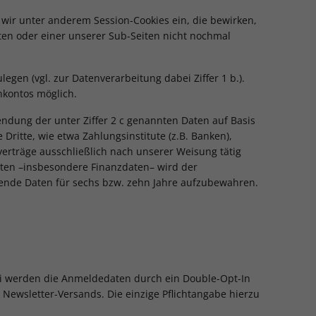
 wir unter anderem Session-Cookies ein, die bewirken,
ten oder einer unserer Sub-Seiten nicht nochmal
gen (vgl. zur Datenverarbeitung dabei Ziffer 1 b.).
nkontos möglich.
endung der unter Ziffer 2 c genannten Daten auf Basis
ritte, wie etwa Zahlungsinstitute (z.B. Banken),
erträge ausschließlich nach unserer Weisung tätig
aten –insbesondere Finanzdaten– wird der
hörende Daten für sechs bzw. zehn Jahre aufzubewahren.
ei werden die Anmeldedaten durch ein Double-Opt-In
Newsletter-Versands. Die einzige Pflichtangabe hierzu