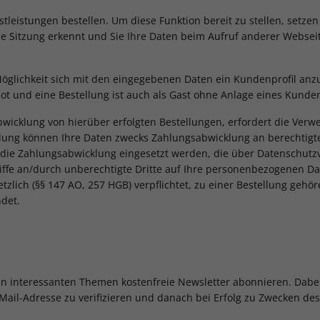
leistungen bestellen. Um diese Funktion bereit zu stellen, setzen
ine Sitzung erkennt und Sie Ihre Daten beim Aufruf anderer Websei
lichkeit sich mit den eingegebenen Daten ein Kundenprofil anzule
bot und eine Bestellung ist auch als Gast ohne Anlage eines Kunde
Abwicklung von hierüber erfolgten Bestellungen, erfordert die Verw
ung können Ihre Daten zwecks Zahlungsabwicklung an berechtigte D
die Zahlungsabwicklung eingesetzt werden, die über Datenschutzv
iffe an/durch unberechtigte Dritte auf Ihre personenbezogenen D
setzlich (§§ 147 AO, 257 HGB) verpflichtet, zu einer Bestellung ge
det.
en interessanten Themen kostenfreie Newsletter abonnieren. Dab
il-Adresse zu verifizieren und danach bei Erfolg zu Zwecken des 