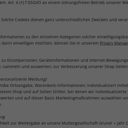
e gem. Art. 6 (1) f DSGVO an einem störungsfreien Betrieb unserer
s. Solche Cookies dienen ganz unterschiedlichen Zwecken und vera
formationen zu den einzelnen Kategorien solcher einwilligungsba
e darin einwilligen möchten, können Sie in unserem
Privacy Manag
g zu Einzelpersonen; Geräteinformationen und Internet-Bewegung
p; sammeln und auswerten; zur Verbesserung unserer Shop-Seit
ersonalisierte Werbung)
obe Ortsangabe, Warenkorb-Informationen; individualisiert mittel
esem Shop und auf Seiten Dritter, bei denen wir individualisiert
uswerten und auf dieser Basis Marketingmaßnahmen auswählen un
.
ung
chkeit zur Weitergabe an unsere Muttergesellschaft Gruner + Jah