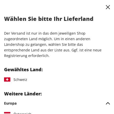
0
Warenkorb
Shop durchsuchen
MENÜ
Wählen Sie bitte Ihr Lieferland
Startseite
Einzelhefte
Der Versand ist nur in das dem jeweiligen Shop
Einzelhefte
zugeordneten Land möglich. Um in einen anderen
Ländershop zu gelangen, wählen Sie bitte das
entsprechende Land aus der Liste aus. Ggf. ist eine neue
210 Artikel
Registrierung erforderlich.
Filter
Gewähltes Land:
Schweiz
LESEPROBE
LESEPROBE
Weitere Länder:
Europa