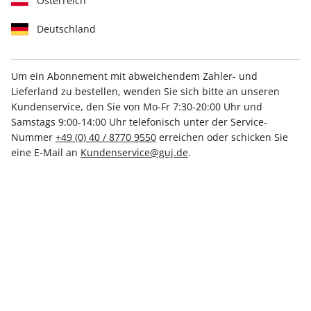
Österreich
Deutschland
Um ein Abonnement mit abweichendem Zahler- und
Zum Digital-Vorteilspreis
Unsere Empfehlung
Lieferland zu bestellen, wenden Sie sich bitte an unseren
stern ePaper Vorteilsabo
Kundenservice, den Sie von Mo-Fr 7:30-20:00 Uhr und
Samstags 9:00-14:00 Uhr telefonisch unter der Service-
Nummer
+49 (0) 40 / 8770 9550
erreichen oder schicken Sie
Erscheinungsweise
wöchentlich
eine E-Mail an
Kundenservice@guj.de
.
Mindestlaufzeit
52 Ausgaben
Heftpreis im Abo
CHF 3.08
Kündigungsfrist
Ein Monat, erstmals zum Ablauf der
Mindestlaufzeit
Weitere Details
CHF 175.00