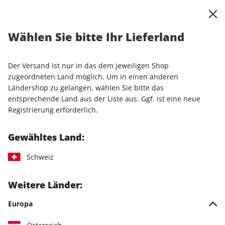
0
Warenkorb
Shop durchsuchen
MENÜ
Wählen Sie bitte Ihr Lieferland
Startseite
Einzelhefte
Einzelausgaben
STERN ePaper 04/2026
Der Versand ist nur in das dem jeweiligen Shop
zugeordneten Land möglich. Um in einen anderen
LESEPROBE
Ländershop zu gelangen, wählen Sie bitte das
entsprechende Land aus der Liste aus. Ggf. ist eine neue
Registrierung erforderlich.
Gewähltes Land:
Schweiz
Weitere Länder:
Europa