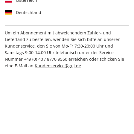
Österreich
Deutschland
Um ein Abonnement mit abweichendem Zahler- und
Lieferland zu bestellen, wenden Sie sich bitte an unseren
STERN ePaper 04/2026
Kundenservice, den Sie von Mo-Fr 7:30-20:00 Uhr und
Samstags 9:00-14:00 Uhr telefonisch unter der Service-
Direkt verfügbar
Nummer
+49 (0) 40 / 8770 9550
erreichen oder schicken Sie
eine E-Mail an
Kundenservice@guj.de
.
CHF 5.00
inkl. MwSt.
Zur Kasse