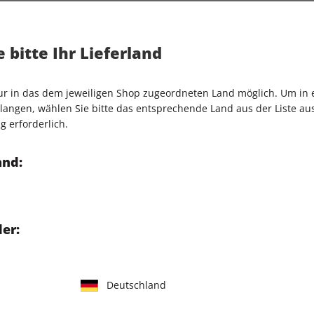
Artikelnummer
2186676
Verkauf durch
G+J Verlag
 bitte Ihr Lieferland
Bas Kast über Vitamine,
per wirklich braucht für ein
nur in das dem jeweiligen Shop zugeordneten Land möglich. Um in
n sich die Funktionäre
angen, wählen Sie bitte das entsprechende Land aus der Liste aus.
 sie auf. Dann ließ er sie
g erforderlich.
ei der Anprobe
and:
Einzelheft:
er:
hops können Sie das ePaper
runterladen.
aben Sie Zugriff über
Deutschland
).