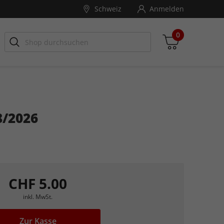
Schweiz
Anmelden
0
8/2026
Zwischensumme
inkl. MwSt., ggf. zzgl. Versandkosten
Zum Warenkorb
CHF 5.00
inkl. MwSt.
Zur Kasse