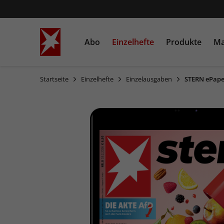
Abo
Einzelhefte
Produkte
Ma
Startseite
Einzelhefte
Einzelausgaben
STERN ePape
STERN
Einzelausgaben
Bücher
STERN CRIME
Sonderausgaben
Heftschuber