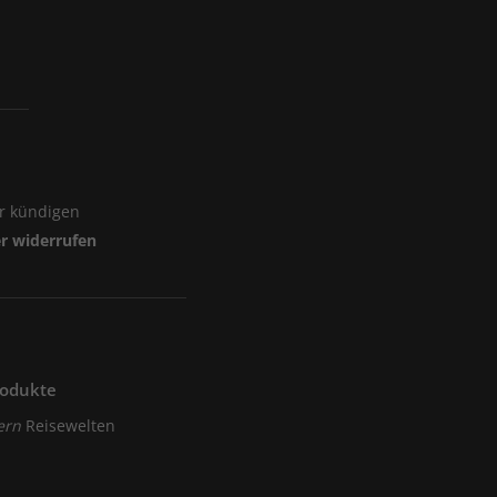
er kündigen
er widerrufen
rodukte
ern
Reisewelten