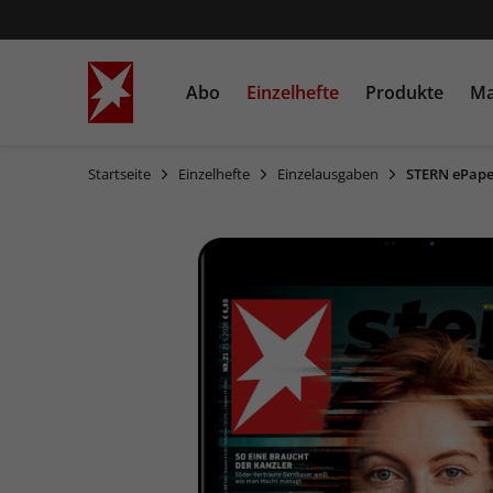
Abo
Einzelhefte
Produkte
Ma
Startseite
Einzelhefte
Einzelausgaben
STERN ePape
STERN
Einzelausgaben
Bücher
STERN CRIME
Sonderausgaben
Heftschuber