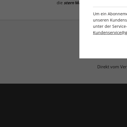
die
stern
Magazin-App
(iOS, Android
Um ein Abonnemen
unseren Kundenser
unter der Servi
Kundenservice@g
Direkt vom Ver