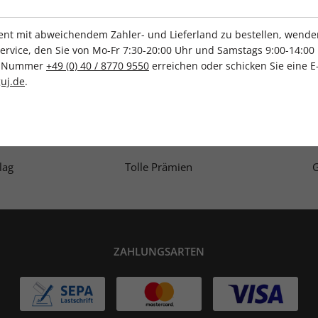
).
t mit abweichendem Zahler- und Lieferland zu bestellen, wenden 
vice, den Sie von Mo-Fr 7:30-20:00 Uhr und Samstags 9:00-14:00 
ce-Nummer
+49 (0) 40 / 8770 9550
erreichen oder schicken Sie eine E
uj.de
.
IHRE ABO-VORTEILE
lag
Tolle Prämien
G
ZAHLUNGSARTEN