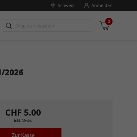
Schweiz
Anmelden
0
1/2026
Zwischensumme
inkl. MwSt., ggf. zzgl. Versandkosten
Zum Warenkorb
CHF 5.00
inkl. MwSt.
Zur Kasse