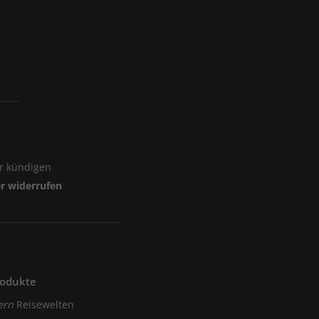
er kündigen
er widerrufen
rodukte
ern
Reisewelten