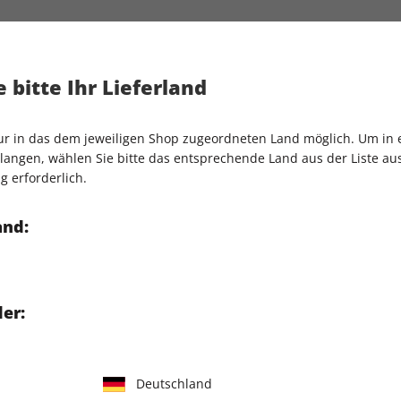
Artikelnummer
2199033
Verkauf durch
G+J Verlag
pien gegen Migräne und
 bitte Ihr Lieferland
test: Warum geht es mir so
Vertraute Gernbauer weiß,
nur in das dem jeweiligen Shop zugeordneten Land möglich. Um in
angen, wählen Sie bitte das entsprechende Land aus der Liste aus.
eten aufgeputschte Athleten
g erforderlich.
Senta Berger über ihren
and:
Einzelheft:
er:
hops können Sie das ePaper
runterladen.
Deutschland
aben Sie Zugriff über