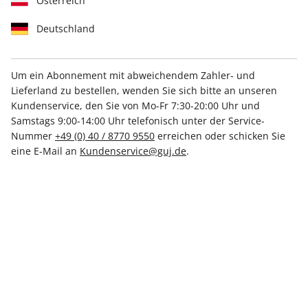
Österreich
Deutschland
Um ein Abonnement mit abweichendem Zahler- und
Lieferland zu bestellen, wenden Sie sich bitte an unseren
STERN ePaper 53/2025
Kundenservice, den Sie von Mo-Fr 7:30-20:00 Uhr und
Samstags 9:00-14:00 Uhr telefonisch unter der Service-
Direkt verfügbar
Nummer
+49 (0) 40 / 8770 9550
erreichen oder schicken Sie
eine E-Mail an
Kundenservice@guj.de
.
CHF 5.00
inkl. MwSt.
Zur Kasse