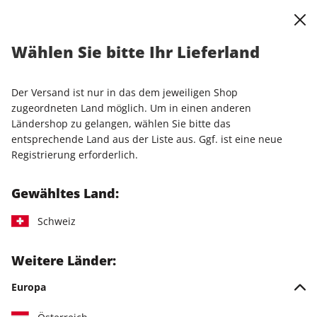
0
Warenkorb
Shop durchsuchen
MENÜ
Wählen Sie bitte Ihr Lieferland
Startseite
Einzelhefte
Einzelausgaben
STERN ePaper 53/2025
Der Versand ist nur in das dem jeweiligen Shop
zugeordneten Land möglich. Um in einen anderen
LESEPROBE
Ländershop zu gelangen, wählen Sie bitte das
entsprechende Land aus der Liste aus. Ggf. ist eine neue
Registrierung erforderlich.
Gewähltes Land:
Schweiz
Weitere Länder:
Europa