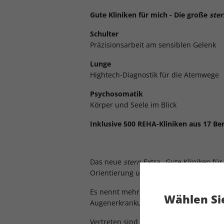
Gute Kliniken für mich - Die große
ster
Schulter
Präzisionsarbeit am sensiblen Gelenk
Lunge
Hightech-Diagnostik für die Atemwege
Psychosomatik
Körper und Seele im Blick
Inklusive 500 REHA-Kliniken aus 17 Be
Das neue
stern
-Extra „Gute Kliniken fü
Orientierung und schafft Transparenz.
Es nennt mehr als 2500 Empfehlungen i
Wählen Sie
Augenerkrankungen bis Zahnkliniken.
Vertreten sind Fachkliniken für die Kre