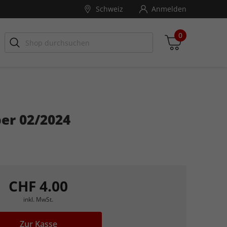
Schweiz
Anmelden
0
per 02/2024
Zwischensumme
inkl. MwSt., ggf. zzgl. Versandkosten
Zum Warenkorb
CHF 4.00
inkl. MwSt.
Zur Kasse