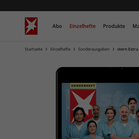
Abo
Einzelhefte
Produkte
Ma
Startseite
Einzelhefte
Sonderausgaben
stern Extra
STERN
Einzelausgaben
Bücher
STERN CRIME
Sonderausgaben
Heftschuber