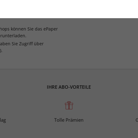
eme.
 Sonderheft:
hops können Sie das ePaper
runterladen.
aben Sie Zugriff über
).
IHRE ABO-VORTEILE
lag
Tolle Prämien
G