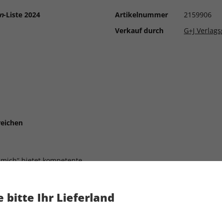
n
-Liste 2024
Artikelnummer
2159906
Verkauf durch
G+J Verlag
reichen
r mich“ bietet kompetente
n 44 Fachbereichen – von
 bitte Ihr Lieferland
bstherapie und viele