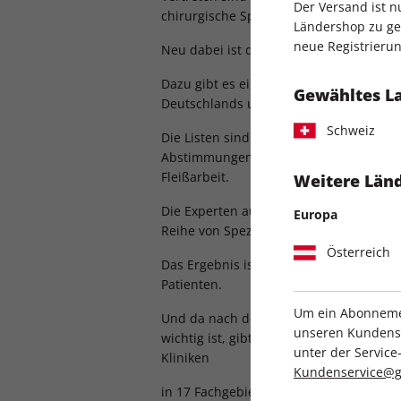
Der Versand ist 
chirurgische Spezialisten.
Ländershop zu gel
neue Registrierun
Neu dabei ist das innovative Feld der in
Dazu gibt es ein exklusives Ranking de
Gewähltes L
Deutschlands und Empfehlungslisten f
Schweiz
Die Listen sind nicht das Ergebnis mani
Abstimmungen, sondern das Resultat mü
Fleißarbeit.
Weitere Länd
Die Experten aus dem stern-Medizin-Re
Europa
Reihe von Spezialisten vor Ort besucht.
Österreich
Das Ergebnis ist exklusiver Nutzwert fü
Patienten.
Um ein Abonnemen
Und da nach der akuten Behandlung ein
unseren Kundenser
wichtig ist, gibt es zusätzlich noch 75
unter der Servi
Kliniken
Kundenservice@g
in 17 Fachgebieten – auch mit Adressen