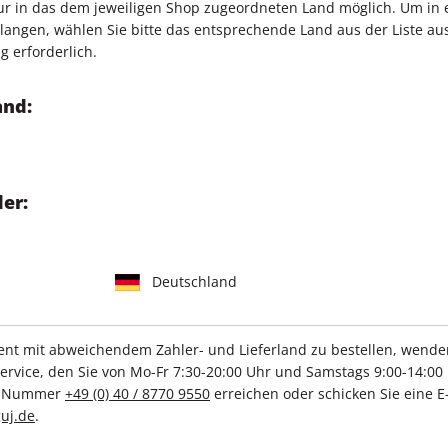
nur in das dem jeweiligen Shop zugeordneten Land möglich. Um in
angen, wählen Sie bitte das entsprechende Land aus der Liste aus.
g erforderlich.
terventionellen Radiologie.
r Top-Krankenhäuser
and:
ür alle Bundesländer.
pulationsanfälliger Online-
hevoller journalistischer
er:
ssort haben eine ganze
Deutschland
r Patientinnen und
t mit abweichendem Zahler- und Lieferland zu bestellen, wenden 
e gute Rehabilitation
vice, den Sie von Mo-Fr 7:30-20:00 Uhr und Samstags 9:00-14:00 
0 Empfehlungen für Reha-
ce-Nummer
+49 (0) 40 / 8770 9550
erreichen oder schicken Sie eine E
uj.de
.
 für Long-Covid-Therapie