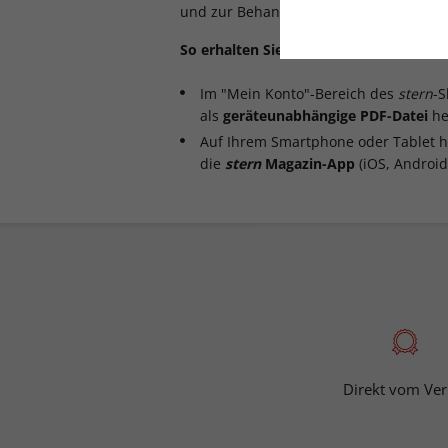
und zur Behandlung psychischer Probl
So erhalten Sie Zugriff auf das digitale
Im "Mein Konto"-Bereich des
stern
-S
als
geräteunabhängige PDF-Datei
he
Auf Ihrem Smartphone oder Tablet h
die
stern
Magazin-App
(iOS, Android
Direkt vom Ver