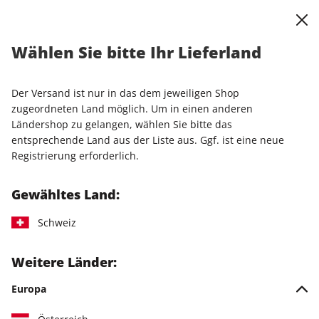
0
Warenkorb
Shop durchsuchen
MENÜ
Wählen Sie bitte Ihr Lieferland
Startseite
Einzelhefte
Sonderausgaben
stern SH ePaper 02/2023
Der Versand ist nur in das dem jeweiligen Shop
zugeordneten Land möglich. Um in einen anderen
LESEPROBE
Ländershop zu gelangen, wählen Sie bitte das
entsprechende Land aus der Liste aus. Ggf. ist eine neue
Registrierung erforderlich.
Gewähltes Land:
Schweiz
Weitere Länder:
Europa