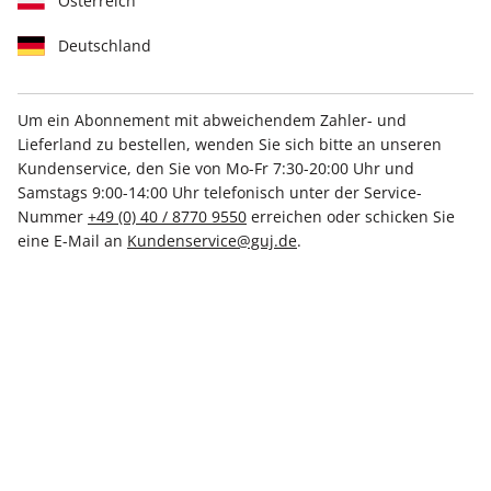
Österreich
Deutschland
Um ein Abonnement mit abweichendem Zahler- und
Lieferland zu bestellen, wenden Sie sich bitte an unseren
stern SH ePaper 02/2023
Kundenservice, den Sie von Mo-Fr 7:30-20:00 Uhr und
Samstags 9:00-14:00 Uhr telefonisch unter der Service-
Direkt verfügbar
Nummer
+49 (0) 40 / 8770 9550
erreichen oder schicken Sie
eine E-Mail an
Kundenservice@guj.de
.
CHF 4.00
inkl. MwSt.
Zur Kasse