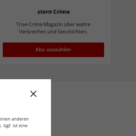
stern
Crime
True-Crime-Magazin über wahre
Verbrechen und Geschichten.
Abo auswählen
 einen anderen
 Ggf. ist eine