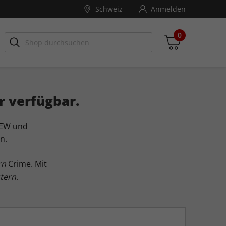
Schweiz
Anmelden
0
r verfügbar.
Zwischensumme
VIEW und
inkl. MwSt., ggf. zzgl. Versandkosten
n.
Zum Warenkorb
rn
Crime. Mit
tern
.