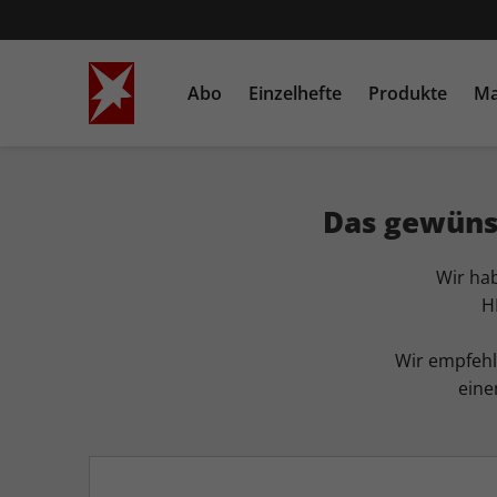
Abo
Einzelhefte
Produkte
Ma
STERN
Einzelausgaben
Bücher
STERN CRIME
Sonderausgaben
Heftschuber
Das gewünsc
Wir hab
H
Wir empfehl
ein