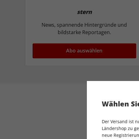
stern
News, spannende Hintergründe und
bildstarke Reportagen.
Abo auswählen
Wählen Sie
Der Versand ist 
Ländershop zu gel
neue Registrierun