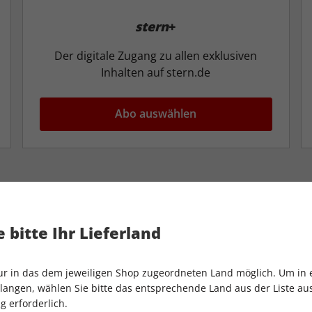
stern
+
Der digitale Zugang zu allen exklusiven
Inhalten auf stern.de
Abo auswählen
 bitte Ihr Lieferland
nur in das dem jeweiligen Shop zugeordneten Land möglich. Um in
angen, wählen Sie bitte das entsprechende Land aus der Liste aus.
g erforderlich.