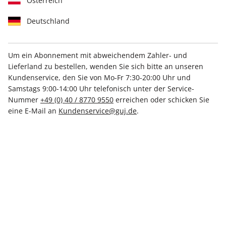
Österreich
Deutschland
Um ein Abonnement mit abweichendem Zahler- und
Lieferland zu bestellen, wenden Sie sich bitte an unseren
Kundenservice, den Sie von Mo-Fr 7:30-20:00 Uhr und
Samstags 9:00-14:00 Uhr telefonisch unter der Service-
stern Crime-Schuber
Nummer
+49 (0) 40 / 8770 9550
erreichen oder schicken Sie
eine E-Mail an
Kundenservice@guj.de
.
Verfügbar - Nur solange der Vorrat reicht
Anzahl
Spezialpreis für Abonnenten:
CHF 15.70
CHF 17.50
inkl. MwSt., zzgl.
Versand