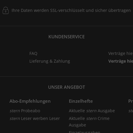
Ihre Daten werden SSL-verschlüsselt und sicher übertragen
hen Sie Ihre Liebsten!
ndes- oder Familienkreis eine ganz besondere Freude machen? Dan
KUNDENSERVICE
 der Zeitschrift
FAQ
Verträge hi
Lieferung & Zahlung
Verträge hi
me:
ederzeit kündigen.
los nach Hause geliefert.
UNSER ANGEBOT
tern
Crime im Shop und können diese unabhängig von Ihrem Abo n
Abo-Empfehlungen
Einzelhefte
P
n Angebot finden Sie auf der zugehörigen
Übersichtsseite
.
stern
Probeabo
Aktuelle
stern
Ausgabe
st
T
stern
Leser werben Leser
Aktuelle
stern
Crime
Ausgabe
eitschrift?
Einzelausgaben