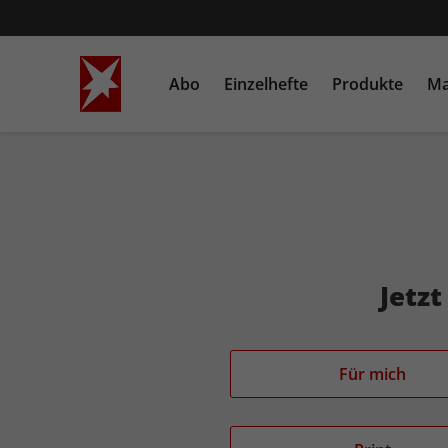
Abo
Einzelhefte
Produkte
Ma
STERN
Einzelausgaben
Bücher
STERN CRIME
Sonderausgaben
Heftschuber
Jetz
Angebotskategorie
Für mich
Medium