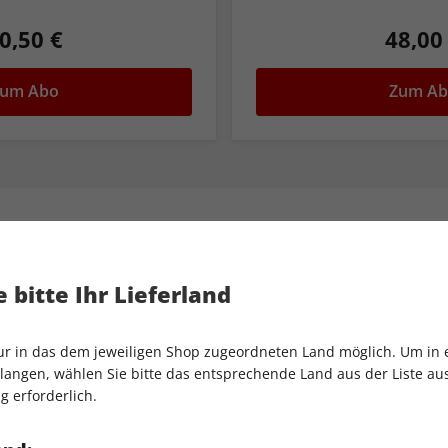
0,50 €
48,00
um Abo
Zum A
LESEPROBE
stern
Crime im Abo
 bitte Ihr Lieferland
Erscheinungsweise:
2-monatlic
Lesen Sie
stern
Crime im Abo und
nur in das dem jeweiligen Shop zugeordneten Land möglich. Um in
angen, wählen Sie bitte das entsprechende Land aus der Liste aus.
g erforderlich.
Dankeschön:
tolle