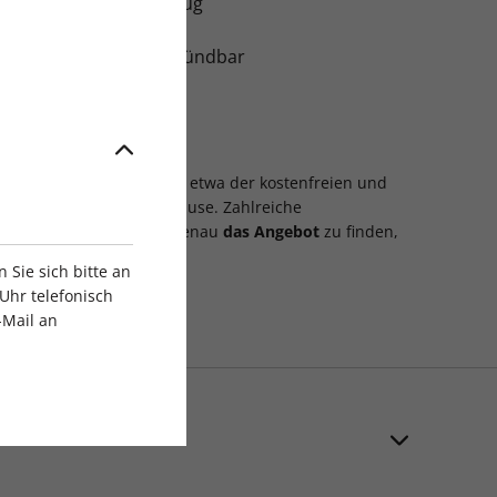
 Zahlung per Bankeinzug
stlaufzeit monatlich kündbar
 Lieferung
ollen Zusatzleistungen
– etwa der kostenfreien und
n
Crime zu Ihnen nach Hause. Zahlreiche
achen es Ihnen leicht, genau
das Angebot
zu finden,
Sie sich bitte an
Uhr telefonisch
-Mail an