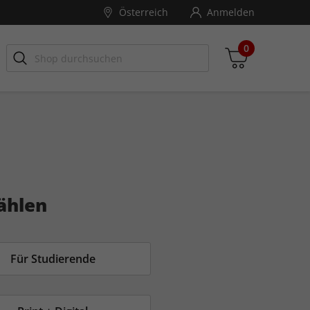
Österreich
Anmelden
0
Zwischensumme
inkl. MwSt., ggf. zzgl. Versandkosten
ählen
Zum Warenkorb
Für Studierende