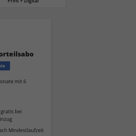
Print + Digital
orteilsabo
mie
Monate mit 6
gratis bei
inzug
ch Mindestlaufzeit