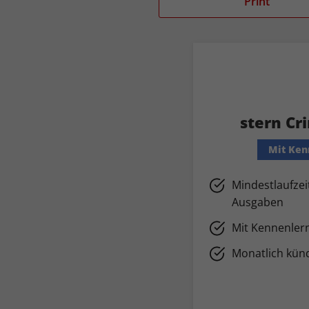
Print
stern Cr
Mit Ken
Mindestlaufzei
Ausgaben
Mit Kennenler
Monatlich kün