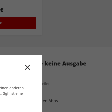
 €
bo
: Verpassen Sie keine Ausgabe
h
 genießen Sie viele Vorteile:
 einen anderen
 Ggf. ist eine
 Prämien bei ausgewählten Abos