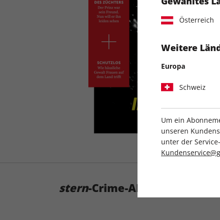
Gewähltes L
Österreich
Weitere Länd
Europa
Schweiz
Um ein Abonnemen
unseren Kundenser
unter der Servi
Kundenservice@g
stern
-Crime-ABO: Entdecken 