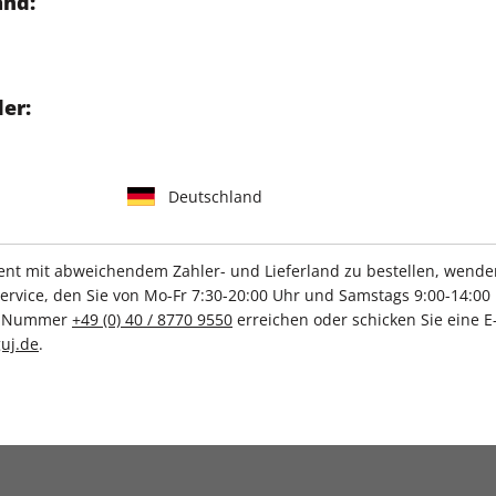
and:
Gratis Ausgabe:
Bei
Fair:
Nach der Minde
er:
Bequem:
kostenlose
Profitieren Sie im Abo von
wertv
Deutschland
garantierten Lieferung von
ster
unterschiedliche Abo-Modelle m
das zu Ihnen passt
.
t mit abweichendem Zahler- und Lieferland zu bestellen, wenden 
vice, den Sie von Mo-Fr 7:30-20:00 Uhr und Samstags 9:00-14:00 
ce-Nummer
+49 (0) 40 / 8770 9550
erreichen oder schicken Sie eine E
uj.de
.
Sie True Crime anders