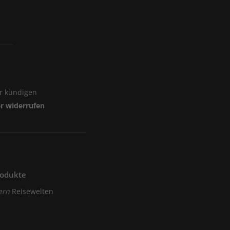
n verschenken Sie ein
stern
Crime Geschenkabo
im
er kündigen
er widerrufen
achbestellen.
rodukte
ern
Reisewelten