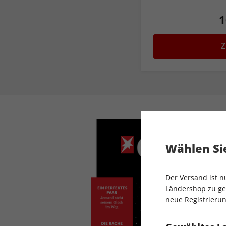
1
Z
Wählen Sie
Der Versand ist 
Ländershop zu gel
neue Registrierun