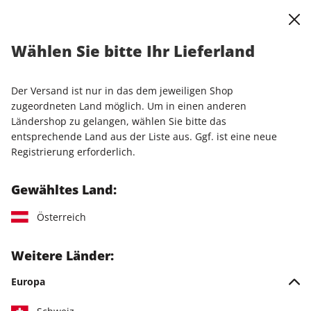
0
Warenkorb
Shop durchsuchen
MENÜ
Wählen Sie bitte Ihr Lieferland
Der Versand ist nur in das dem jeweiligen Shop
zugeordneten Land möglich. Um in einen anderen
Ländershop zu gelangen, wählen Sie bitte das
stern
Crime Magazin - spannende True Crime
entsprechende Land aus der Liste aus. Ggf. ist eine neue
Registrierung erforderlich.
Geschichten, die unter die Haut gehen
Gewähltes Land:
Österreich
Weitere Länder:
Europa