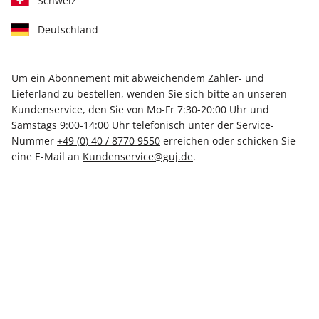
Schweiz
Deutschland
Um ein Abonnement mit abweichendem Zahler- und
Lieferland zu bestellen, wenden Sie sich bitte an unseren
Kundenservice, den Sie von Mo-Fr 7:30-20:00 Uhr und
Samstags 9:00-14:00 Uhr telefonisch unter der Service-
Nummer
+49 (0) 40 / 8770 9550
erreichen oder schicken Sie
eine E-Mail an
Kundenservice@guj.de
.
stern
Crime im Abo
stern
Crime im klassischen Abo direkt in den
Briefkasten. Inklusive Prämien!
Wunschabo wählen