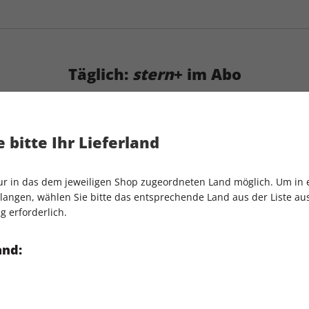
Täglich:
stern
+ im Abo
 bitte Ihr Lieferland
uf
alle Inhalte auf stern.de
nur in das dem jeweiligen Shop zugeordneten Land möglich. Um in
angen, wählen Sie bitte das entsprechende Land aus der Liste aus.
g erforderlich.
italen
stern
-Ausgabe
ar
and:
 2,99 € / Woche