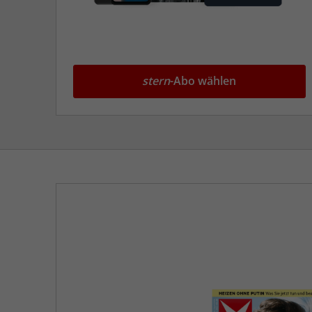
stern
-Abo wählen