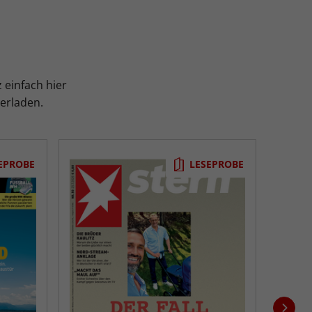
 einfach hier
terladen.
EPROBE
LESEPROBE