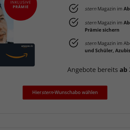
stern
Magazin im
Ab
stern
Magazin im
Ab
Prämie sichern
stern
Magazin im A
und Schüler, Azubi
Angebote bereits
ab 
Hier
stern
-Wunschabo wählen