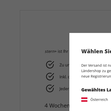
Wählen Sie
stern
+ ist Ihr digitaler Zugang:
Zu unbegrenztem Zugriff a
Der Versand ist 
Ländershop zu gel
neue Registrierun
Inkl. der wöchentlichen
dig
Jederzeit
monatlich kündb
Gewähltes L
Österreich
4 Wochen für 1 €, danach