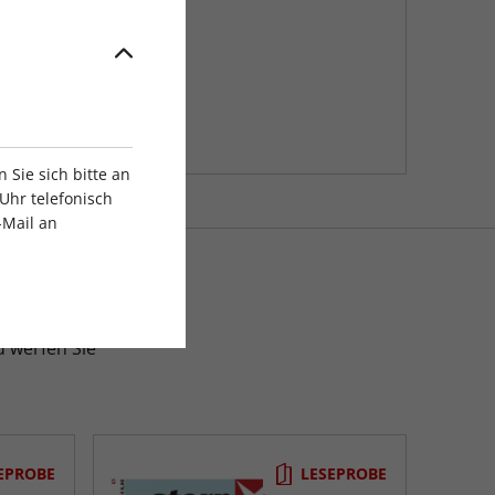
Sie sich bitte an
Uhr telefonisch
-Mail an
usgaben
 werfen Sie
EPROBE
LESEPROBE