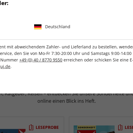
er:
Hier
stern
+ Abo wählen
Deutschland
t mit abweichendem Zahler- und Lieferland zu bestellen, wenden 
vice, den Sie von Mo-Fr 7:30-20:00 Uhr und Samstags 9:00-14:00 
ce-Nummer
+49 (0) 40 / 8770 9550
erreichen oder schicken Sie eine E
uj.de
.
schendurch:
Sonderhefte und Wunscha
, Ratgeber, Reisen – entdecken Sie unsere Sonderhefte und
online einen Blick ins Heft.
LESEPROBE
LES