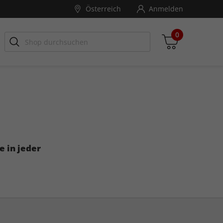
Österreich
Anmelden
0
Zwischensumme
inkl. MwSt., ggf. zzgl. Versandkosten
 in jeder
Zum Warenkorb