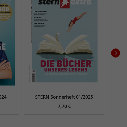
024
STERN Sonderheft 01/2025
ST
7,70 €