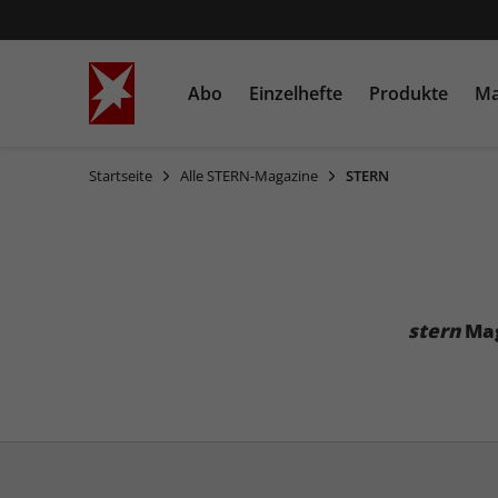
Abo
Einzelhefte
Produkte
Ma
Startseite
Alle STERN-Magazine
STERN
STERN
Einzelausgaben
Bücher
STERN CRIME
Sonderausgaben
Heftschuber
stern
Mag