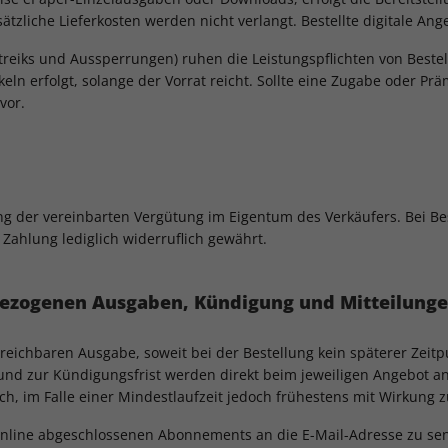
tzliche Lieferkosten werden nicht verlangt. Bestellte digitale Ange
reiks und Aussperrungen) ruhen die Leistungspflichten von Bestelle
 erfolgt, solange der Vorrat reicht. Sollte eine Zugabe oder Präm
vor.
ung der vereinbarten Vergütung im Eigentum des Verkäufers. Bei B
Zahlung lediglich widerruflich gewährt.
 bezogenen Ausgaben, Kündigung und Mitteilung
ichbaren Ausgabe, soweit bei der Bestellung kein späterer Zeitp
 zur Kündigungsfrist werden direkt beim jeweiligen Angebot ange
h, im Falle einer Mindestlaufzeit jedoch frühestens mit Wirkung z
u online abgeschlossenen Abonnements an die E-Mail-Adresse zu se