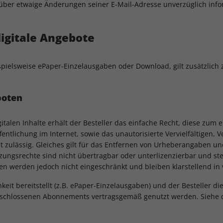
 über etwaige Änderungen seiner E-Mail-Adresse unverzüglich info
digitale Angebote
ispielsweise ePaper-Einzelausgaben oder Download, gilt zusätzlich
boten
gitalen Inhalte erhält der Besteller das einfache Recht, diese zum
ntlichung im Internet, sowie das unautorisierte Vervielfältigen,
nicht zulässig. Gleiches gilt für das Entfernen von Urheberangaben
ungsrechte sind nicht übertragbar oder unterlizenzierbar und st
n werden jedoch nicht eingeschränkt und bleiben klarstellend in
eit bereitstellt (z.B. ePaper-Einzelausgaben) und der Besteller di
eschlossenen Abonnements vertragsgemäß genutzt werden. Siehe da