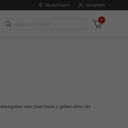
Deutschland
Anmelden
0
Zwischensumme
inkl. MwSt., ggf. zzgl. Versandkosten
Zum Warenkorb
zelausgaben oder Downloads,), gelten allein die