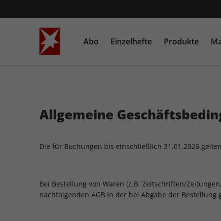
Abo
Einzelhefte
Produkte
Ma
STERN
Einzelausgaben
Bücher
STERN CRIME
Sonderausgaben
Heftschuber
Allgemeine Geschäftsbedin
Die für Buchungen bis einschließlich 31.01.2026 gelt
Bei Bestellung von Waren (z.B. Zeitschriften/Zeitungen
nachfolgenden AGB in der bei Abgabe der Bestellung g