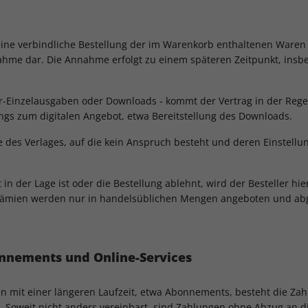
 eine verbindliche Bestellung der im Warenkorb enthaltenen Waren
ahme dar. Die Annahme erfolgt zu einem späteren Zeitpunkt, insbe
r-Einzelausgaben oder Downloads - kommt der Vertrag in der Regel 
gs zum digitalen Angebot, etwa Bereitstellung des Downloads.
be des Verlages, auf die kein Anspruch besteht und deren Einstellu
t in der Lage ist oder die Bestellung ablehnt, wird der Besteller h
rämien werden nur in handelsüblichen Mengen angeboten und abgeg
onnements und Online-Services
ten mit einer längeren Laufzeit, etwa Abonnements, besteht die Zah
 Soweit nicht anders vereinbart, sind Zahlungen ohne Abzug an d