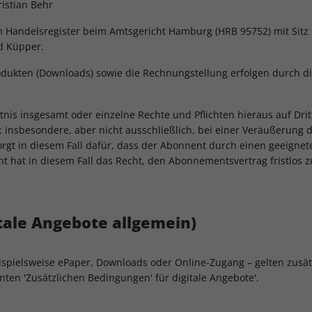
istian Behr
m Handelsregister beim Amtsgericht Hamburg (HRB 95752) mit Sitz
d Küpper.
rodukten (Downloads) sowie die Rechnungstellung erfolgen durch d
tnis insgesamt oder einzelne Rechte und Pflichten hieraus auf Dr
; insbesondere, aber nicht ausschließlich, bei einer Veräußerung 
orgt in diesem Fall dafür, dass der Abonnent durch einen geeignet
t hat in diesem Fall das Recht, den Abonnementsvertrag fristlos 
tale Angebote allgemein)
beispielsweise ePaper, Downloads oder Online-Zugang – gelten zusä
annten 'Zusätzlichen Bedingungen' für digitale Angebote'.