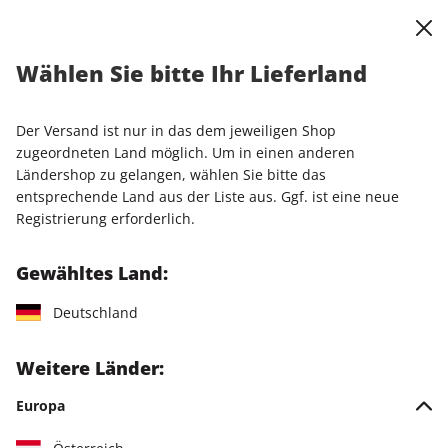
0
Warenkorb
Shop durchsuchen
MENÜ
Wählen Sie bitte Ihr Lieferland
Allgemeine
Der Versand ist nur in das dem jeweiligen Shop
zugeordneten Land möglich. Um in einen anderen
Geschäftsbedingungen (AGB)
Ländershop zu gelangen, wählen Sie bitte das
entsprechende Land aus der Liste aus. Ggf. ist eine neue
Registrierung erforderlich.
Die für Buchungen bis einschließlich 04.06.2026 geltenden
AGB finden Sie
HIER
Gewähltes Land:
Deutschland
Bei Bestellung von Waren (z.B. Zeitschriften/Zeitungen,
Merchandising-Artikel) oder digitalen Angeboten (z.B. ePaper-
Weitere Länder:
Einzelausgaben oder Downloads,), gelten allein die
nachfolgenden AGB in der bei Abgabe der Bestellung
Europa
gültigen Fassung.