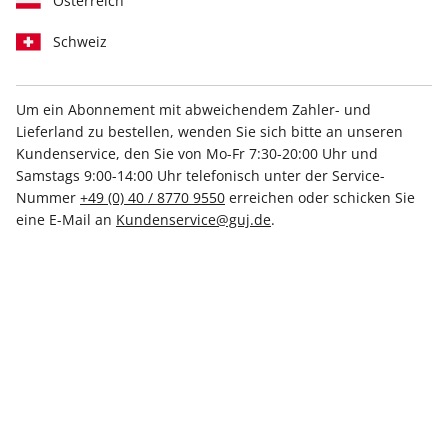
Österreich
1. Vertragspartner, Kundenservice
Schweiz
Vertragspartner aller Bestellungen bei der "G+J
Um ein Abonnement mit abweichendem Zahler- und
Verlagsgruppe" ist grundsätzlich die Gruner + Jahr
Lieferland zu bestellen, wenden Sie sich bitte an unseren
Deutschland GmbH, es sei denn, es gilt eine der unten
Kundenservice, den Sie von Mo-Fr 7:30-20:00 Uhr und
genannten Ausnahmen für Bestellungen mit bestimmten
Samstags 9:00-14:00 Uhr telefonisch unter der Service-
Titeln/Logos (nachfolgend jeweils kurz "Verkäufer"
Nummer
+49 (0) 40 / 8770 9550
erreichen oder schicken Sie
genannt).
eine E-Mail an
Kundenservice@guj.de
.
Den
stern
Kundenservice
erreichen Sie im
Online-
Serviceportal
oder wie folgt:
Telefonisch*:
Aus Deutschland:
040 - 8770 9550
Aus dem Ausland:
+49 40 - 8770 9550
*Montag 07.00–20.00 Uhr, Dienstag–Freitag 07.30–20.00 Uhr,
Samstag 09.00–14.00 Uhr
Postalisch:
Kundenservice
stern
,
Postfach 20080 Hamburg, Deutschland