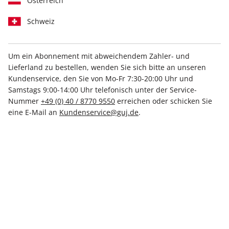
Österreich
Schweiz
Um ein Abonnement mit abweichendem Zahler- und
STERN CRIME 68/2026
STERN CRIME ePaper
Lieferland zu bestellen, wenden Sie sich bitte an unseren
68/2026
Kundenservice, den Sie von Mo-Fr 7:30-20:00 Uhr und
7,20 €
4,99 €
Samstags 9:00-14:00 Uhr telefonisch unter der Service-
Nummer
+49 (0) 40 / 8770 9550
erreichen oder schicken Sie
eine E-Mail an
Kundenservice@guj.de
.
LESEPROBE
LESEPROBE