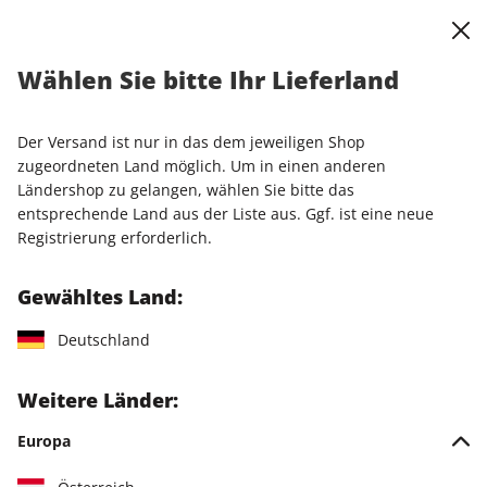
0
Warenkorb
Shop durchsuchen
MENÜ
Wählen Sie bitte Ihr Lieferland
Startseite
Einzelhefte
Der Versand ist nur in das dem jeweiligen Shop
Einzelhefte
zugeordneten Land möglich. Um in einen anderen
Ländershop zu gelangen, wählen Sie bitte das
entsprechende Land aus der Liste aus. Ggf. ist eine neue
210 Artikel
Registrierung erforderlich.
Filter
Gewähltes Land:
Deutschland
LESEPROBE
LESEPROBE
Weitere Länder:
Europa