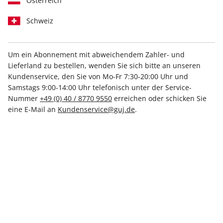
Österreich
Schweiz
Um ein Abonnement mit abweichendem Zahler- und
Lieferland zu bestellen, wenden Sie sich bitte an unseren
Kundenservice, den Sie von Mo-Fr 7:30-20:00 Uhr und
Nr. 68 vom 07.08.2026
Samstags 9:00-14:00 Uhr telefonisch unter der Service-
Nummer
+49 (0) 40 / 8770 9550
erreichen oder schicken Sie
STERN CRIME – aktuelle
eine E-Mail an
Kundenservice@guj.de
.
Ausgabe
Diese Inhalte erwarten Sie:
In Seinem Bann
Sie vertrauen dem Mann mit den
Horoskopen. Doch ihre Sterne stehen
schlecht