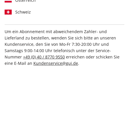
Österreich
Daher informieren wir im Folgenden umfassend über das
Schweiz
Was, Wie und Warum solcher Verarbeitungen. Auch alle
relevanten Pflichtinformationen, die wir gemäß der DSGVO
bereitstellen müssen, haben wir hier für Sie
zusammengestellt.
Um ein Abonnement mit abweichendem Zahler- und
Lieferland zu bestellen, wenden Sie sich bitte an unseren
1. Wozu verwenden wir Daten über
Kundenservice, den Sie von Mo-Fr 7:30-20:00 Uhr und
Samstags 9:00-14:00 Uhr telefonisch unter der Service-
Sie (Zwecke)?
Nummer
+49 (0) 40 / 8770 9550
erreichen oder schicken Sie
eine E-Mail an
Kundenservice@guj.de
.
Bei der Nutzung unserer Angebote verwenden wir
personenbezogene Daten (zum Beispiel Ihre IP- oder Email-
Adresse) zu verschiedenen Zwecken. Wozu genau wir Daten
über Sie verwenden hängt davon ab, wie und welche unserer
Dienste Sie nutzen.
Es kann auch vorkommen, dass wir Daten über Sie
gleichzeitig zu mehreren Zwecken verwenden, zum Beispiel
die Webdaten zur technischen Bereitstellung und die Login-
Daten, wenn Sie sich in einem Bereich einloggen.