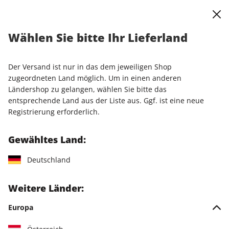
0
Warenkorb
Shop durchsuchen
MENÜ
Wählen Sie bitte Ihr Lieferland
Startseite
Rechtliches
Der Versand ist nur in das dem jeweiligen Shop
Datenschutzhinweis
zugeordneten Land möglich. Um in einen anderen
Ländershop zu gelangen, wählen Sie bitte das
entsprechende Land aus der Liste aus. Ggf. ist eine neue
Informationen nach Art. 12 – 14
Registrierung erforderlich.
Datenschutzgrundverordnung (DSGVO)
Gewähltes Land:
Im Zusammenhang mit Ihrer Nutzung dieses Onlineshops
bzw. Online – Serviceportals für Abonnenten bzw.
Deutschland
Abonnements werden personenbezogene Daten von Ihnen
erhoben und durch uns und unsere Dienstleister verarbeitet.
Weitere Länder:
Sie möchten wissen, wie wir mit dem Thema Datenschutz
umgehen? Prima, im Folgenden geben wir genaue Auskunft
Europa
darüber, weil es uns wichtig ist, Ihnen gegenüber
transparent zu sein.