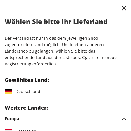
0
Warenkorb
Shop durchsuchen
MENÜ
Wählen Sie bitte Ihr Lieferland
Startseite
Abo
stern-Wunschabo
stern Prämienabo mit 52 Ausgaben
Der Versand ist nur in das dem jeweiligen Shop
zugeordneten Land möglich. Um in einen anderen
LESEPROBE
Ländershop zu gelangen, wählen Sie bitte das
entsprechende Land aus der Liste aus. Ggf. ist eine neue
Registrierung erforderlich.
Gewähltes Land:
Deutschland
Weitere Länder:
Europa