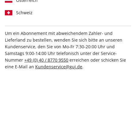
Österreich
Schweiz
Um ein Abonnement mit abweichendem Zahler- und
Lieferland zu bestellen, wenden Sie sich bitte an unseren
Mit hochwertiger Prämie
Unsere Empfehlung
Kundenservice, den Sie von Mo-Fr 7:30-20:00 Uhr und
Samstags 9:00-14:00 Uhr telefonisch unter der Service-
stern Prämienabo mit 52
Nummer
+49 (0) 40 / 8770 9550
erreichen oder schicken Sie
eine E-Mail an
Kundenservice@guj.de
.
Ausgaben
Erscheinungsweise
wöchentlich
Mindestlaufzeit
52 Ausgaben
Heftpreis im Abo
6,50 €
Kündigungsfrist
Ein Monat, erstmals zum Ablauf der
Mindestlaufzeit
Weitere Details