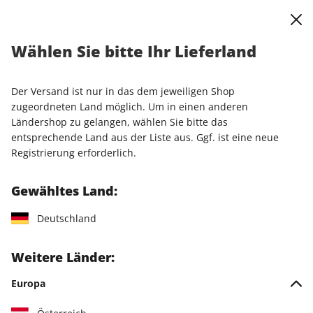
0
0
Warenkorb
Shop durchsuchen
MENÜ
Wählen Sie bitte Ihr Lieferland
Startseite
Anmelden
Der Versand ist nur in das dem jeweiligen Shop
Anmeldung
zugeordneten Land möglich. Um in einen anderen
Ländershop zu gelangen, wählen Sie bitte das
entsprechende Land aus der Liste aus. Ggf. ist eine neue
Registrierung erforderlich.
Wenn Sie bereits Kunde bei uns sind, melden Sie sich
bitte mit Ihren Zugangsdaten an.
Gewähltes Land:
Deutschland
Falls Sie noch kein Kundenkonto besitzen, legen Sie bitte
ein Konto an. So können Sie künftig Ihre Bestellungen
einsehen und digitale Ausgaben herunterladen.
Weitere Länder:
Europa
Einloggen