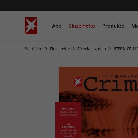
Abo
Einzelhefte
Produkte
Ma
Startseite
Einzelhefte
Einzelausgaben
STERN CRIME
STERN
Einzelausgaben
Bücher
STERN CRIME
Sonderausgaben
Heftschuber