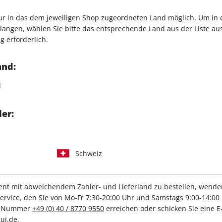
Verkauf durch
G+J Verlag
nur in das dem jeweiligen Shop zugeordneten Land möglich. Um in
mnisse entlocken. Eines nach
angen, wählen Sie bitte das entsprechende Land aus der Liste aus.
g erforderlich.
and:
 Mitgefühl
d
die ihr Leben veränderte
er:
Schweiz
IHRE ABO-VORTEILE
t mit abweichendem Zahler- und Lieferland zu bestellen, wenden 
vice, den Sie von Mo-Fr 7:30-20:00 Uhr und Samstags 9:00-14:00 
ce-Nummer
+49 (0) 40 / 8770 9550
erreichen oder schicken Sie eine E
uj.de
.
lag
Tolle Prämien
G