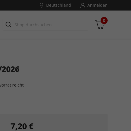
Deutschland
Anmelden
0
/2026
Zwischensumme
inkl. MwSt., ggf. zzgl. Versandkosten
orrat reicht
Zum Warenkorb
7,20 €