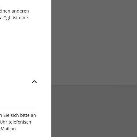
sgruppe
 einen anderen
 Ggf. ist eine
Sie sich bitte an
Uhr telefonisch
-Mail an
ratis Versand