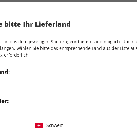
Artikelnummer
2147386
Verkauf durch
G+J Verlag
 bitte Ihr Lieferland
ches zeigen. Der Fall Jürgen
nur in das dem jeweiligen Shop zugeordneten Land möglich. Um in
angen, wählen Sie bitte das entsprechende Land aus der Liste aus.
r
g erforderlich.
ucht er Menschen
and:
ter Mafiosi
d
itale Ausgabe:
er:
hops können Sie das ePaper
runterladen.
aben Sie Zugriff über
Schweiz
ndroid).