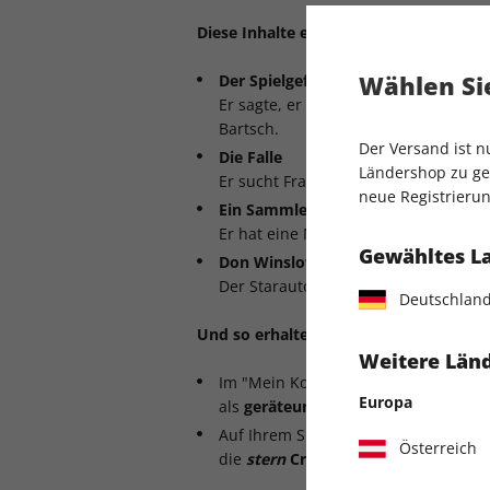
Diese Inhalte erwarten Sie:
Wählen Sie
Der Spielgefährte
Er sagte, er könne ihnen etwas Magis
Bartsch.
Der Versand ist 
Die Falle
Ländershop zu gel
Er sucht Frauen. Sie sucht Verbreche
neue Registrierun
Ein Sammler
Er hat eine Mission. Und dafür bra
Gewähltes L
Don Winslow
Der Starautor über seine Kindheit un
Deutschlan
Und so erhalten Sie Zugriff auf die dig
Weitere Länd
Im "Mein Konto"-Bereich des
stern
-S
Europa
als
geräteunabhängige PDF-Datei
he
Auf Ihrem Smartphone oder Tablet h
Österreich
die
stern
Crime Magazin-App
(iOS, A