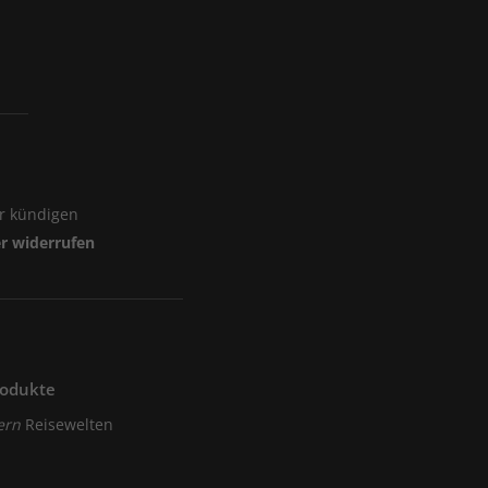
er kündigen
er widerrufen
rodukte
ern
Reisewelten