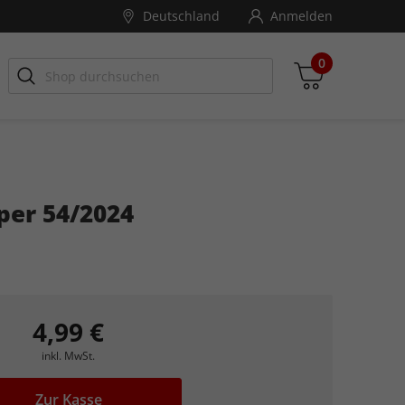
Deutschland
Anmelden
0
per 54/2024
Zwischensumme
inkl. MwSt., ggf. zzgl. Versandkosten
Zum Warenkorb
4,99 €
inkl. MwSt.
Zur Kasse