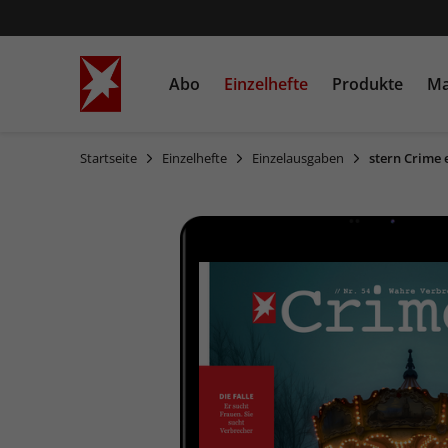
Abo
Einzelhefte
Produkte
Ma
Startseite
Einzelhefte
Einzelausgaben
stern Crime 
STERN
Einzelausgaben
Bücher
STERN CRIME
Sonderausgaben
Heftschuber