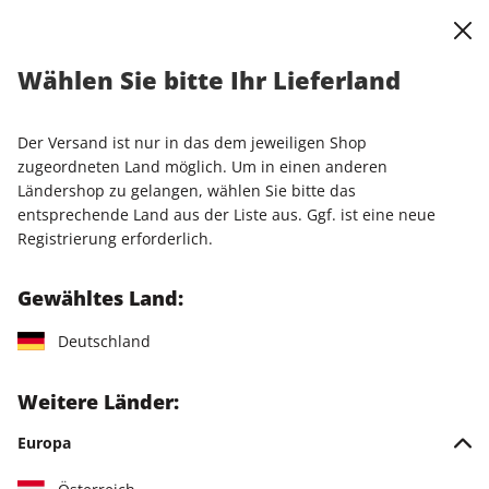
0
Warenkorb
Shop durchsuchen
MENÜ
Wählen Sie bitte Ihr Lieferland
Startseite
Einzelhefte
Einzelausgaben
STERN ePaper 49/2025
Der Versand ist nur in das dem jeweiligen Shop
zugeordneten Land möglich. Um in einen anderen
LESEPROBE
Ländershop zu gelangen, wählen Sie bitte das
entsprechende Land aus der Liste aus. Ggf. ist eine neue
Registrierung erforderlich.
Gewähltes Land:
Deutschland
Weitere Länder:
Europa