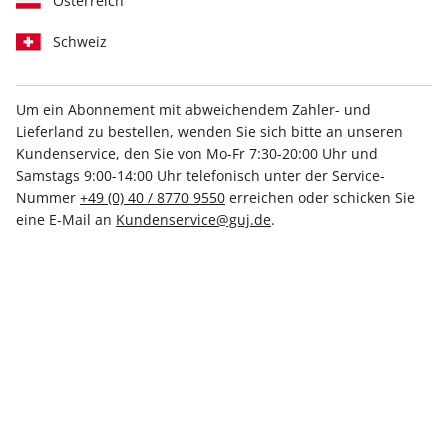
Österreich
Schweiz
Um ein Abonnement mit abweichendem Zahler- und
Lieferland zu bestellen, wenden Sie sich bitte an unseren
STERN ePaper 49/2025
Kundenservice, den Sie von Mo-Fr 7:30-20:00 Uhr und
Samstags 9:00-14:00 Uhr telefonisch unter der Service-
Direkt verfügbar
Nummer
+49 (0) 40 / 8770 9550
erreichen oder schicken Sie
eine E-Mail an
Kundenservice@guj.de
.
4,99 €
inkl. MwSt.
Zur Kasse