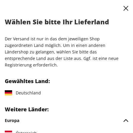
0
Warenkorb
Shop durchsuchen
MENÜ
Wählen Sie bitte Ihr Lieferland
Startseite
Einzelhefte
Sonderausgaben
stern Crime Sonderheft ePaper 01/2024
Der Versand ist nur in das dem jeweiligen Shop
zugeordneten Land möglich. Um in einen anderen
LESEPROBE
Ländershop zu gelangen, wählen Sie bitte das
entsprechende Land aus der Liste aus. Ggf. ist eine neue
Registrierung erforderlich.
Gewähltes Land:
Deutschland
Weitere Länder:
Europa