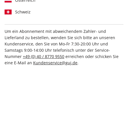
Österreich
Schweiz
Um ein Abonnement mit abweichendem Zahler- und
Lieferland zu bestellen, wenden Sie sich bitte an unseren
stern Crime Sonderheft ePaper
Kundenservice, den Sie von Mo-Fr 7:30-20:00 Uhr und
01/2024
Samstags 9:00-14:00 Uhr telefonisch unter der Service-
Nummer
+49 (0) 40 / 8770 9550
erreichen oder schicken Sie
eine E-Mail an
Kundenservice@guj.de
.
Direkt verfügbar
7,99 €
inkl. MwSt.
Zur Kasse