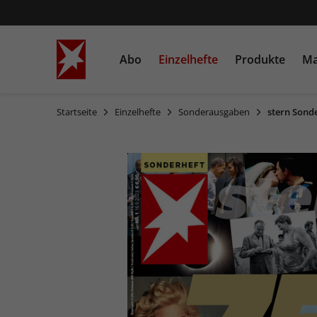
Abo
Einzelhefte
Produkte
Ma
Startseite
Einzelhefte
Sonderausgaben
stern Sond
STERN
Einzelausgaben
Bücher
STERN CRIME
Sonderausgaben
Heftschuber