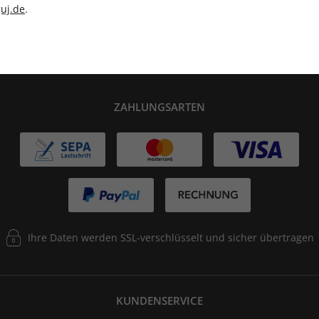
uj.de
.
lag
Tolle Prämien
G
ZAHLUNGSARTEN
Ihre Daten werden SSL-verschlüsselt und sicher übertragen
KUNDENSERVICE