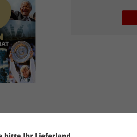
stern Sonderheft 01/2023
 bitte Ihr Lieferland
Artikelnummer
2129146