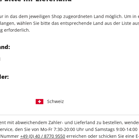
Verkauf durch
G+J Verlag
er bewegender Momente. Der
nur in das dem jeweiligen Shop zugeordneten Land möglich. Um in
4 starken Sonderheft. Dafür
angen, wählen Sie bitte das entsprechende Land aus der Liste aus.
e begeben und zeigt die
g erforderlich.
 Jahr. Bild für Bild. Die
 Augenblicke der
 auch überraschende Szenen
and:
llergrößte Beachtung fanden.
eigene Geschichte über die
d
en Entwicklung auch in
Das Sonderheft kostet 6,90
er:
andel erhältlich.
Schweiz
IHRE ABO-VORTEILE
t mit abweichendem Zahler- und Lieferland zu bestellen, wenden 
vice, den Sie von Mo-Fr 7:30-20:00 Uhr und Samstags 9:00-14:00 
ce-Nummer
+49 (0) 40 / 8770 9550
erreichen oder schicken Sie eine E