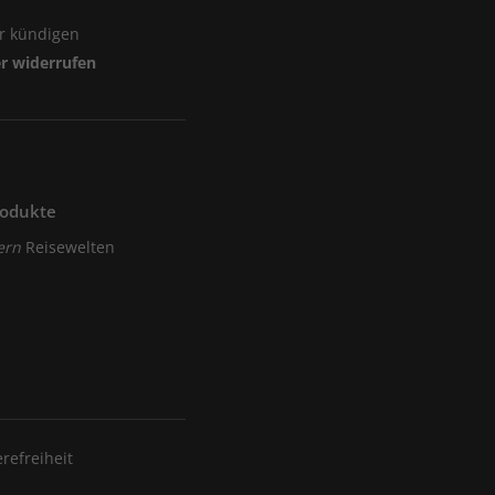
er kündigen
er widerrufen
rodukte
ern
Reisewelten
erefreiheit