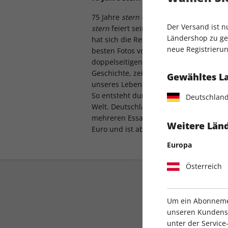
75 Jahre
stern
- das sind 75 Jahre voll
Der Versand ist 
stern
feiert sein Jubiläum mit einem 18
Ländershop zu gel
hat sich die Redakion auf eine Zeitreis
neue Registrierun
besten Fotos von 1948 bis heute: Jahr für
doppelseitigen Fotos erinnern an große
Geschichte, zeigen aber immer wieder
Gewähltes L
unseres Lebens, die bisher nicht die a
So entsteht durch die Bilder eine ganz 
Deutschlan
Welt. Deutschland und den
stern
- dess
mehreren Essays nachgezeichnet wird. 
Weitere Länd
Euro und ist ab dem 16. September im H
Europa
Österreich
Um ein Abonnemen
unseren Kundenser
unter der Servi