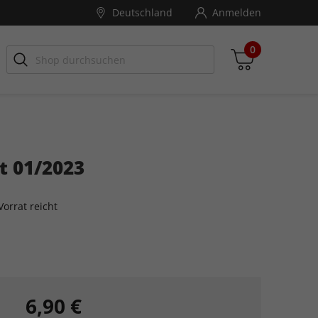
Deutschland
Anmelden
0
t 01/2023
Zwischensumme
inkl. MwSt., ggf. zzgl. Versandkosten
orrat reicht
Zum Warenkorb
6,90 €