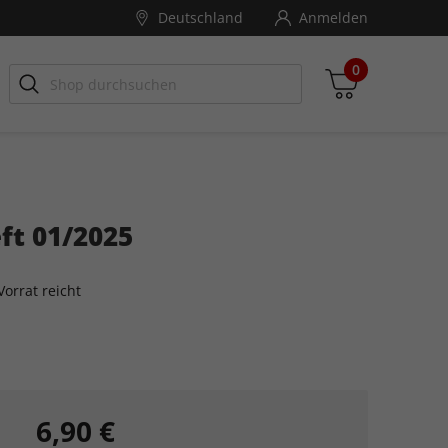
Deutschland
Anmelden
0
ft 01/2025
Zwischensumme
inkl. MwSt., ggf. zzgl. Versandkosten
orrat reicht
Zum Warenkorb
6,90 €