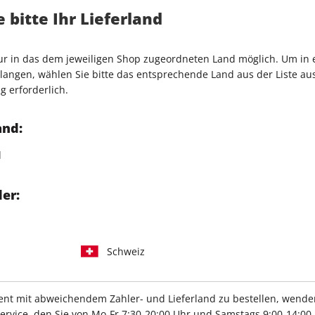
Verkauf durch
G+J Verlag
nseres Lebens' versammelt
 bitte Ihr Lieferland
aktion: von Krimis bis
rbüchern, von Beziehungs-
nur in das dem jeweiligen Shop zugeordneten Land möglich. Um in
angen, wählen Sie bitte das entsprechende Land aus der Liste aus.
edation des
stern
, aber auch
g erforderlich.
Jan Weiler, der Publizistin
In persönlichen Texten
hre Empfehlung ans Herz.
and:
ews mit u.a.
d
en Weltliteraten John
rträts und wunderschöne
er:
Schweiz
t mit abweichendem Zahler- und Lieferland zu bestellen, wenden 
IHRE ABO-VORTEILE
vice, den Sie von Mo-Fr 7:30-20:00 Uhr und Samstags 9:00-14:00 