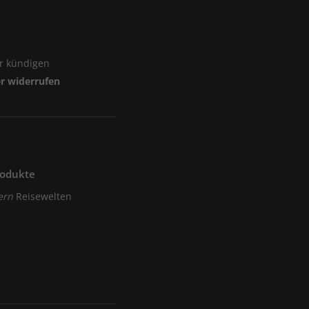
er kündigen
er widerrufen
rodukte
ern
Reisewelten