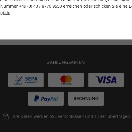
ce-Nummer
+49 (0) 40 / 8770 9550
erreichen oder schicken Sie eine E
uj.de
.
lag
Tolle Prämien
G
ZAHLUNGSARTEN
Ihre Daten werden SSL-verschlüsselt und sicher übertragen