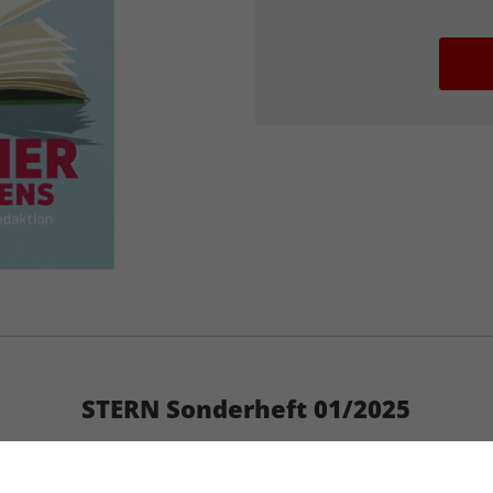
STERN Sonderheft 01/2025
Artikelnummer
2183522