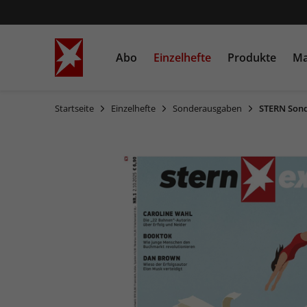
Abo
Einzelhefte
Produkte
Ma
Startseite
Einzelhefte
Sonderausgaben
STERN Sond
STERN
Einzelausgaben
Bücher
STERN CRIME
Sonderausgaben
Heftschuber