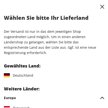
0
Warenkorb
Shop durchsuchen
MENÜ
Wählen Sie bitte Ihr Lieferland
Startseite
Einzelhefte
Der Versand ist nur in das dem jeweiligen Shop
Einzelhefte
zugeordneten Land möglich. Um in einen anderen
Ländershop zu gelangen, wählen Sie bitte das
entsprechende Land aus der Liste aus. Ggf. ist eine neue
209 Artikel
Registrierung erforderlich.
Filter
Gewähltes Land:
Deutschland
LESEPROBE
LESEPROBE
Weitere Länder:
Europa